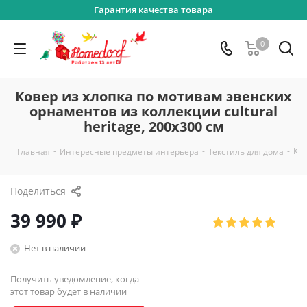
Гарантия качества товара
0
Ковер из хлопка по мотивам эвенских
орнаментов из коллекции cultural
heritage, 200х300 см
-
-
-
Ков
Главная
Интересные предметы интерьера
Текстиль для дома
Поделиться
39 990
₽
Нет в наличии
Получить уведомление, когда
этот товар будет в наличии