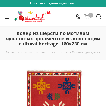
Быстрая и надежная доставка
0
Ковер из шерсти по мотивам
чувашских орнаментов из коллекции
cultural heritage, 160х230 см
-
-
-
Ков
Главная
Интересные предметы интерьера
Текстиль для дома