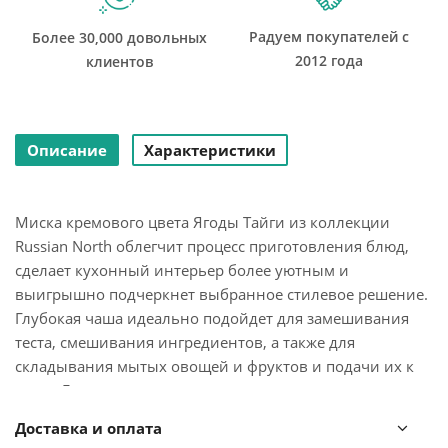
Радуем покупателей с
Более 30,000 довольных
2012 года
клиентов
Описание
Характеристики
Миска кремового цвета Ягоды Тайги из коллекции
Russian North облегчит процесс приготовления блюд,
сделает кухонный интерьер более уютным и
выигрышно подчеркнет выбранное стилевое решение.
Глубокая чаша идеально подойдет для замешивания
теста, смешивания ингредиентов, а также для
складывания мытых овощей и фруктов и подачи их к
столу. Глазурованная поверхность с чуть
приглушенным глянцем выглядит благородно и вместе
Доставка и оплата
с тем очень практична – не повреждается при