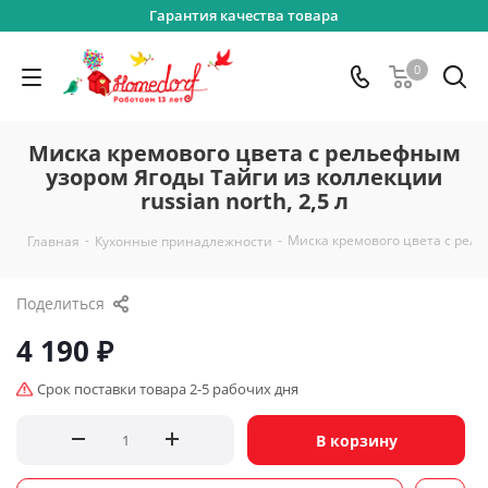
Гарантия качества товара
0
Миска кремового цвета с рельефным
узором Ягоды Тайги из коллекции
russian north, 2,5 л
-
-
Миска кремового цвета с релье
Главная
Кухонные принадлежности
Поделиться
4 190
₽
Срок поставки товара 2-5 рабочих дня
В корзину