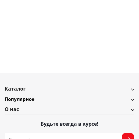
790
₽
Набор чаш Liberty Jones Birds of Paradise, 190 мл, кремовые, 2 шт
В наличии
Подробнее
Каталог
Популярное
О нас
Будьте всегда в курсе!