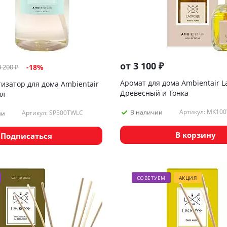
от
3 100 ₽
3 200 ₽
-18%
Аромат для дома Ambientair L
изатор для дома Ambientair
Древесный и Тонка
мл
Артикул: MK10
В наличии
Артикул: SP500TWLC
ии
В корзину
Подписаться
СОВЕТУЕМ
АКЦИЯ