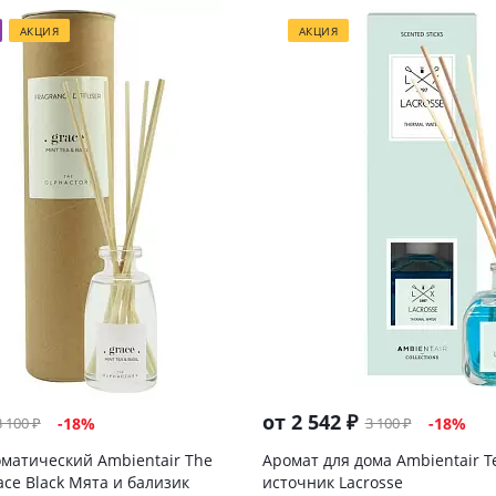
АКЦИЯ
АКЦИЯ
от
2 542 ₽
3 100 ₽
3 100 ₽
-18%
-18%
матический Ambientair The
Аромат для дома Ambientair 
ace Black Мята и бализик
источник Lacrosse