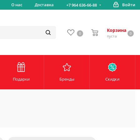
вка
О нас
Доставка
Войти
Беспл
+7 964 636-66-88
Корзина
0
0
пуста
Подарки
Бренды
Скидки