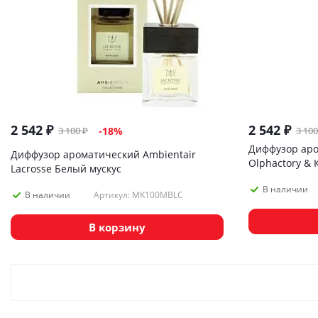
2 542
₽
2 542
₽
3 100
₽
3 100
-
18
%
Диффузор аро
Диффузор ароматический Ambientair
Olphactory & 
Lacrosse Белый мускус
В наличии
Артикул: MK100MBLC
В наличии
В корзину