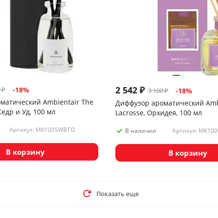
2 542
₽
₽
-
18
%
3 100
₽
-
18
%
матический Ambientair The
Диффузор ароматический Amb
Кедр и Уд, 100 мл
Lacrosse, Орхидея, 100 мл
Артикул: MK100SWBTO
Артикул: MK10
В наличии
В корзину
В корзину
Показать еще