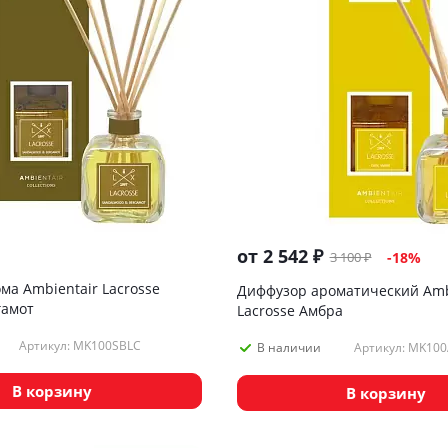
от
2 542 ₽
3 100 ₽
-18%
ма Ambientair Lacrosse
Диффузор ароматический Amb
гамот
Lacrosse Амбра
Артикул: MK100SBLC
Артикул: MK10
В наличии
В корзину
В корзину