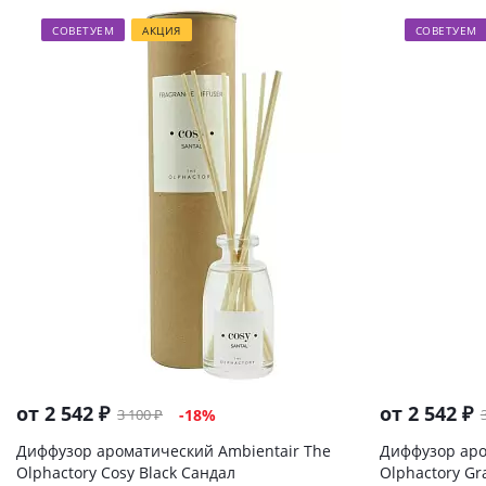
СОВЕТУЕМ
АКЦИЯ
СОВЕТУЕМ
от
2 542 ₽
от
2 542 ₽
3 100 ₽
-18%
Диффузор ароматический Ambientair The
Диффузор аро
Olphactory Cosy Black Сандал
Olphactory Gr