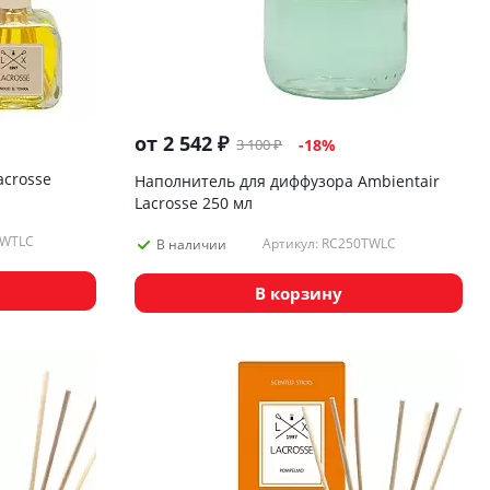
от
2 542 ₽
3 100 ₽
-18%
acrosse
Наполнитель для диффузора Ambientair
Lacrosse 250 мл
0WTLC
Артикул: RC250TWLC
В наличии
В корзину