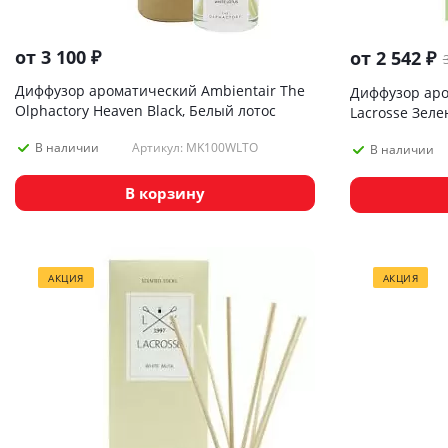
от
3 100 ₽
от
2 542 ₽
Диффузор ароматический Ambientair The
Диффузор аро
Olphactory Heaven Black, Белый лотос
Lacrosse Зел
Артикул: MK100WLTO
В наличии
В наличии
В корзину
АКЦИЯ
АКЦИЯ