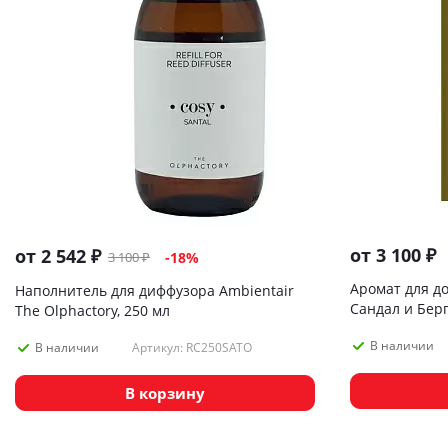
от
3 100 ₽
от
2 542 ₽
3 100 ₽
-18%
Аромат для до
Наполнитель для диффузора Ambientair
Сандал и Бер
The Olphactory, 250 мл
В наличии
Артикул: RC250SATO
В наличии
В корзину