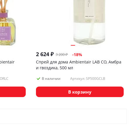
2 624
₽
3 200
₽
-
18
%
ientair
Спрей для дома Ambientair LAB CO, Амбра
и гвоздика, 500 мл
0ORLC
Артикул: SP500GCLB
В наличии
В корзину