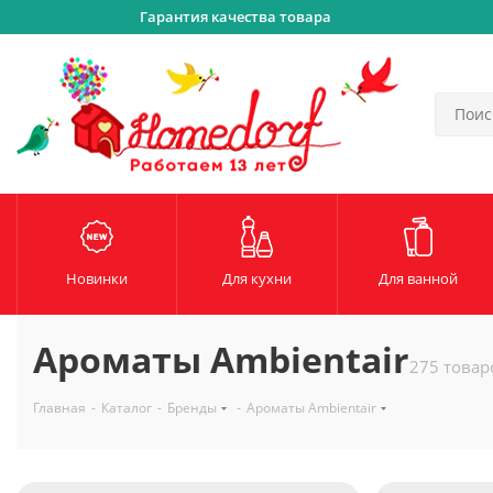
Гарантия качества товара
Новинки
Для кухни
Для ванной
Ароматы Ambientair
275 товар
Главная
-
Каталог
-
Бренды
-
Ароматы Ambientair