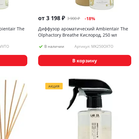
от
3 198 ₽
3 900 ₽
-18%
ientair The
Диффузор ароматический Ambientair The
Olphactory Breathe Кислород, 250 мл
0VVTO
Артикул: MK250OXTO
В наличии
В корзину
АКЦИЯ