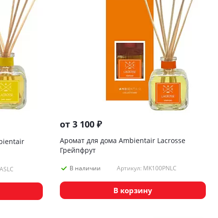
от
3 100 ₽
Аромат для дома Ambientair Lacrosse
ientair
Грейпфрут
Артикул: MK100PNLC
В наличии
0ASLC
В корзину