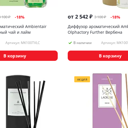
от
2 542 ₽
3 100 ₽
3 100 ₽
-18%
-18%
матический Ambientair
Диффузор ароматический Amb
еный чай и лайм
Olphactory Further Вербена
Артикул: MK100TVLC
Артикул: MK10
В наличии
В корзину
В корзину
АКЦИЯ