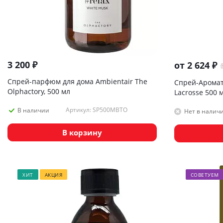
3 200
₽
от
2 624 ₽
Спрей-парфюм для дома Ambientair The
Спрей-Аромат
Olphactory, 500 мл
Lacrosse 500 
Артикул: SP500MBTO
В наличии
Нет в налич
В корзину
ХИТ
АКЦИЯ
СОВЕТУЕМ