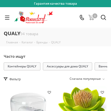
Гарантия качества товара
0
QUALY
94 товара
-
-
-
Главная
Каталог
Бренды
QUALY
Часто ищут
Контейнеры QUALY
Аксессуары для дома QUALY
Ванные
Сначала популярные
Фильтр