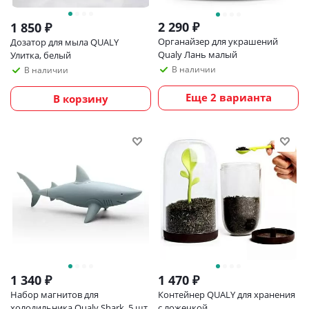
2 290
₽
1 850
₽
Органайзер для украшений
Дозатор для мыла QUALY
Qualy Лань малый
Улитка, белый
В наличии
В наличии
Еще 2 варианта
В корзину
1 340
₽
1 470
₽
Набор магнитов для
Контейнер QUALY для хранения
холодильника Qualy Shark, 5 шт.
с ложечкой