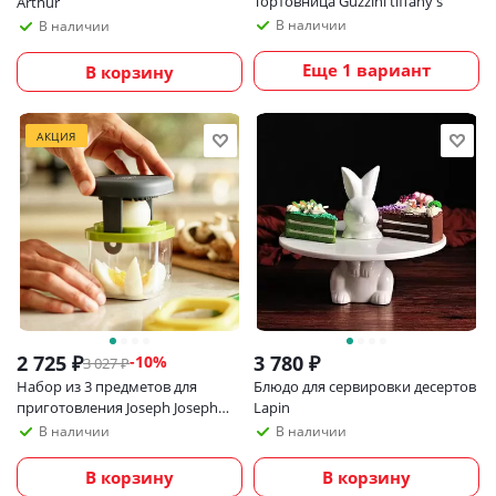
Тортовница Guzzini tiffany s
Arthur
В наличии
В наличии
Еще 1 вариант
В корзину
АКЦИЯ
2 725
₽
3 780
₽
-
10
%
3 027
₽
Набор из 3 предметов для
Блюдо для сервировки десертов
приготовления Joseph Joseph
Lapin
Multi-Prep
В наличии
В наличии
В корзину
В корзину