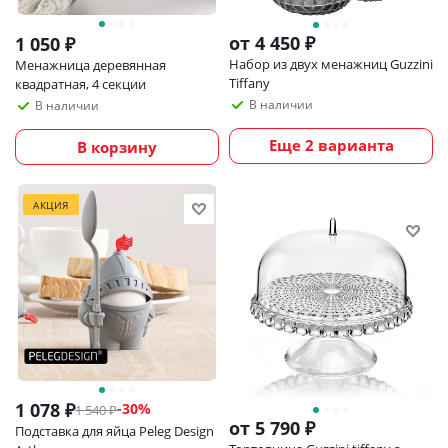
от
4 450 ₽
1 050
₽
Набор из двух менажниц Guzzini
Менажница деревянная
Tiffany
квадратная, 4 секции
В наличии
В наличии
Еще 2 варианта
В корзину
АКЦИЯ
1 078
₽
-
30
%
1 540
₽
от
5 790 ₽
Подставка для яйца Peleg Design