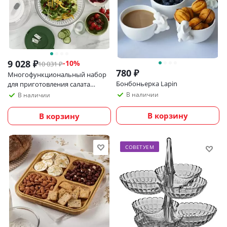
9 028
₽
-
10
%
10 031
₽
780
₽
Многофункциональный набор
Бонбоньерка Lapin
для приготовления салата
Joseph Joseph Multi-Prep
В наличии
В наличии
В корзину
В корзину
СОВЕТУЕМ