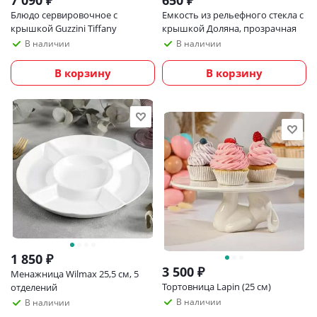
7 090
₽
650
₽
Блюдо сервировочное с
Емкость из рельефного стекла с
крышкой Guzzini Tiffany
крышкой Доляна, прозрачная
В наличии
В наличии
В корзину
В корзину
1 850
₽
3 500
₽
Менажница Wilmax 25,5 см, 5
Тортовница Lapin (25 см)
отделений
В наличии
В наличии