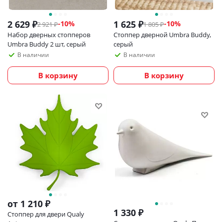
2 629
₽
1 625
₽
-
10
%
-
10
%
2 921
₽
1 805
₽
Набор дверных стопперов
Стоппер дверной Umbra Buddy,
Umbra Buddy 2 шт, серый
серый
В наличии
В наличии
В корзину
В корзину
от
1 210 ₽
1 330
₽
Стоппер для двери Qualy