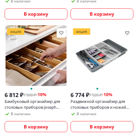
Push&Tear
В наличии
В наличии
В корзину
В корзину
АКЦИЯ
АКЦИЯ
6 812
₽
6 774
₽
-
10
%
-
10
%
7 568
₽
7 526
₽
Бамбуковый органайзер для
Раздвижной органайзер для
столовых приборов Joseph
столовых приборов и ножей
Joseph DrawerStore
Joseph Joseph DrawerStore
В наличии
В наличии
В корзину
В корзину