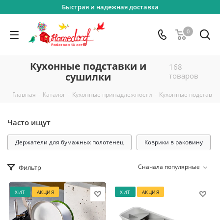
Быстрая и надежная доставка
0
Кухонные подставки и
168
сушилки
товаров
-
-
-
Главная
Каталог
Кухонные принадлежности
Кухонные подставки
Часто ищут
Держатели для бумажных полотенец
Коврики в раковину
Сначала популярные
Фильтр
ХИТ
АКЦИЯ
ХИТ
АКЦИЯ