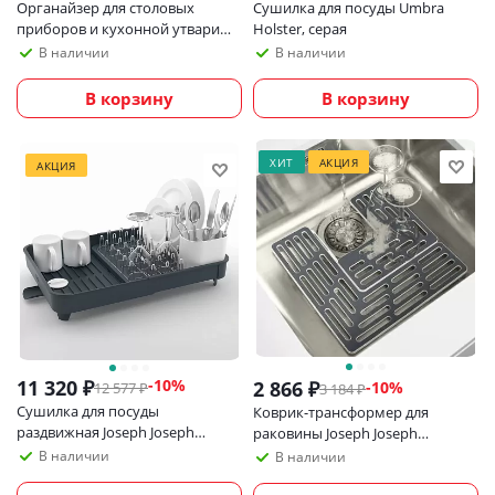
Органайзер для столовых
Сушилка для посуды Umbra
приборов и кухонной утвари
Holster, серая
Joseph Joseph DrawerStore
В наличии
В наличии
В корзину
В корзину
ХИТ
АКЦИЯ
АКЦИЯ
11 320
₽
-
10
%
2 866
₽
-
10
%
12 577
₽
3 184
₽
Сушилка для посуды
Коврик-трансформер для
раздвижная Joseph Joseph
раковины Joseph Joseph
Extend
SinkSaver, серый
В наличии
В наличии