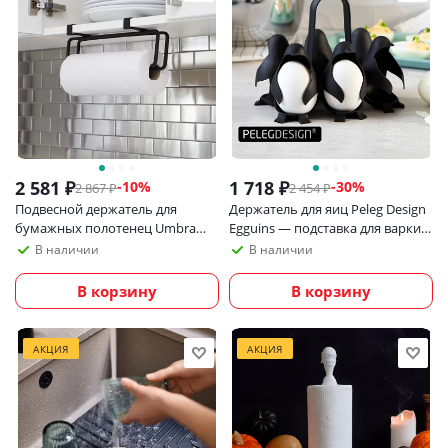
2 581
₽
1 718
₽
-
10
%
-
30
%
2 867
₽
2 454
₽
Подвесной держатель для
Держатель для яиц Peleg Design
бумажных полотенец Umbra
Egguins — подставка для варки,
Squire, черный
хранения и подачи яиц
В наличии
В наличии
В корзину
В корзину
АКЦИЯ
АКЦИЯ