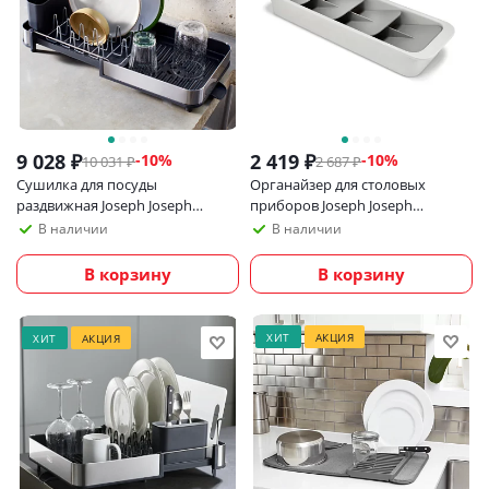
9 028
₽
2 419
₽
-
10
%
-
10
%
10 031
₽
2 687
₽
Сушилка для посуды
Органайзер для столовых
раздвижная Joseph Joseph
приборов Joseph Joseph
Extend Steel Slim
DrawerStore, светло-серый
В наличии
В наличии
В корзину
В корзину
ХИТ
АКЦИЯ
ХИТ
АКЦИЯ