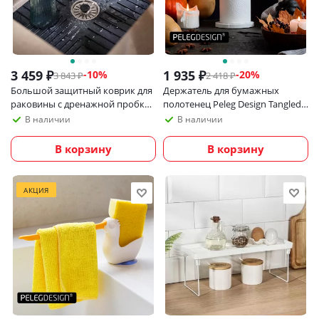
3 459
₽
1 935
₽
-
10
%
-
20
%
3 843
₽
2 418
₽
Большой защитный коврик для
Держатель для бумажных
раковины с дренажной пробкой
полотенец Peleg Design Tangled
Joseph Joseph SinkShield
Joe
В наличии
В наличии
В корзину
В корзину
АКЦИЯ