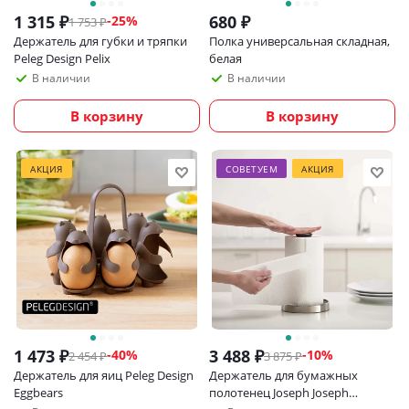
1 315
₽
680
₽
-
25
%
1 753
₽
Держатель для губки и тряпки
Полка универсальная складная,
Peleg Design Pelix
белая
В наличии
В наличии
В корзину
В корзину
АКЦИЯ
СОВЕТУЕМ
АКЦИЯ
1 473
₽
3 488
₽
-
40
%
-
10
%
2 454
₽
3 875
₽
Держатель для яиц Peleg Design
Держатель для бумажных
Eggbears
полотенец Joseph Joseph