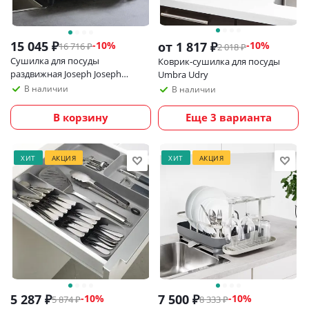
15 045
₽
-
10
%
от
1 817 ₽
-10%
16 716
₽
2 018 ₽
Сушилка для посуды
Коврик-сушилка для посуды
раздвижная Joseph Joseph
Umbra Udry
Extend Steel
В наличии
В наличии
В корзину
Еще 3 варианта
ХИТ
АКЦИЯ
ХИТ
АКЦИЯ
5 287
₽
7 500
₽
-
10
%
-
10
%
5 874
₽
8 333
₽