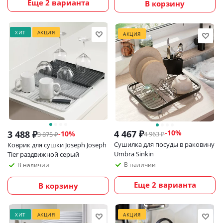
Еще 2 варианта
В корзину
ХИТ
АКЦИЯ
АКЦИЯ
4 467
₽
-
10
%
3 488
₽
-
10
%
4 963
₽
3 875
₽
Сушилка для посуды в раковину
Коврик для сушки Joseph Joseph
Umbra Sinkin
Tier раздвижной серый
В наличии
В наличии
Еще 2 варианта
В корзину
ХИТ
АКЦИЯ
АКЦИЯ