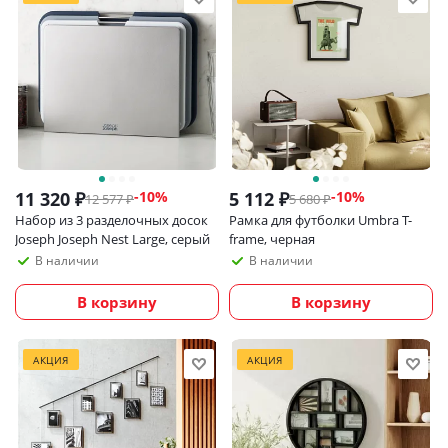
11 320
₽
5 112
₽
-
10
%
-
10
%
12 577
₽
5 680
₽
Набор из 3 разделочных досок
Рамка для футболки Umbra T-
Joseph Joseph Nest Large, серый
frame, черная
В наличии
В наличии
В корзину
В корзину
АКЦИЯ
АКЦИЯ