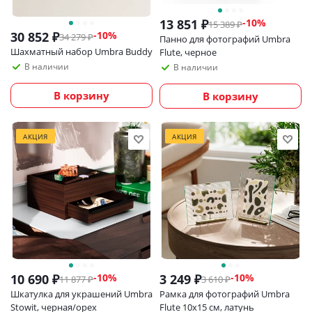
13 851
₽
-
10
%
15 389
₽
30 852
₽
-
10
%
34 279
₽
Панно для фотографий Umbra
Шахматный набор Umbra Buddy
Flute, черное
В наличии
В наличии
В корзину
В корзину
АКЦИЯ
АКЦИЯ
10 690
₽
3 249
₽
-
10
%
-
10
%
11 877
₽
3 610
₽
Шкатулка для украшений Umbra
Рамка для фотографий Umbra
Stowit, черная/орех
Flute 10х15 см, латунь