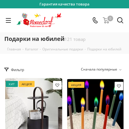
Гарантия качества товара
0
Подарки на юбилей
121 товар
-
-
-
Главная
Каталог
Оригинальные подарки
Подарки на юбилей
Сначала популярные
Фильтр
ХИТ
АКЦИЯ
АКЦИЯ