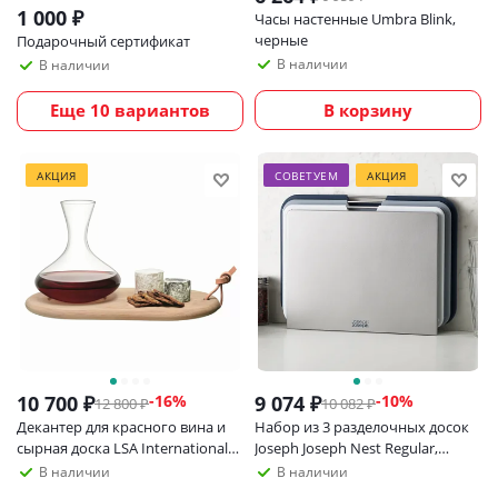
1 000
₽
Часы настенные Umbra Blink,
черные
Подарочный сертификат
В наличии
В наличии
Еще 10 вариантов
В корзину
АКЦИЯ
СОВЕТУЕМ
АКЦИЯ
10 700
₽
9 074
₽
-
16
%
-
10
%
12 800
₽
10 082
₽
Декантер для красного вина и
Набор из 3 разделочных досок
сырная доска LSA International
Joseph Joseph Nest Regular,
Wine_УЦЕНКА
серый
В наличии
В наличии