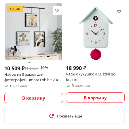
АКЦИЯ
18 990
₽
10 509
₽
-
10
%
11 676
₽
Часы с кукушкой Guzzini qq
Набор из 3 рамок для
белые
фотографий Umbra Exhibit 20х25
см, черный
В наличии
В наличии
В корзину
В корзину
Показать еще