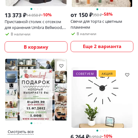
от
150 ₽
-58%
13 373
₽
-
10
%
350 ₽
14 858
₽
Свечи для торта с цветным
Приставной столик с отсеком
пламенем
для хранения Umbra Bellwood,
черный/орех
В наличии
В наличии
Еще 2 варианта
В корзину
СОВЕТУЕМ
АКЦИЯ
Смотреть все
6 264
₽
-
10
%
6 959
₽