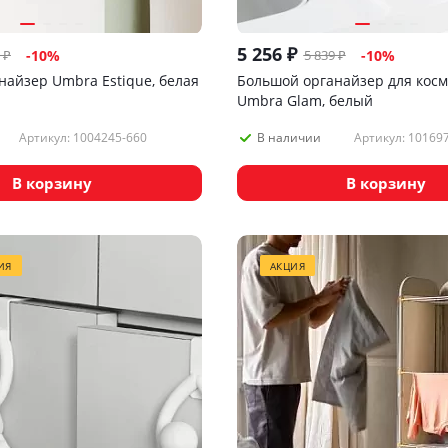
5 256
₽
₽
5 839
₽
-
10
%
-
10
%
найзер Umbra Estique, белая
Большой органайзер для кос
Umbra Glam, белый
Артикул: 1004245-660
Артикул: 10169
В наличии
В корзину
В корзину
ИЯ
АКЦИЯ