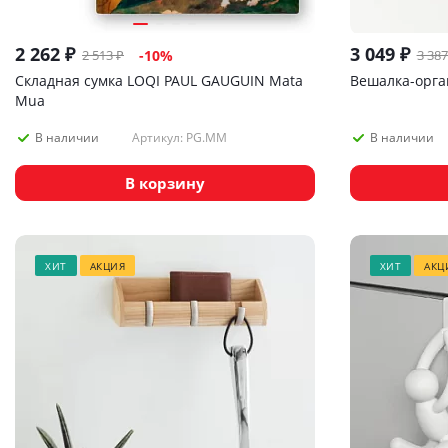
2 262
₽
3 049
₽
2 513
₽
3 387
-
10
%
Складная сумка LOQI PAUL GAUGUIN Mata
Вешалка-орга
Mua
Артикул: PG.MM
В наличии
В наличии
В корзину
ХИТ
АКЦИЯ
ХИТ
АКЦ