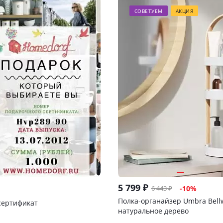
СОВЕТУЕМ
АКЦИЯ
5 799
₽
6 443
₽
-
10
%
Полка-органайзер Umbra Bell
сертификат
натуральное дерево