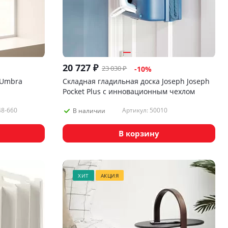
20 727
₽
23 030
₽
-
10
%
 Umbra
Складная гладильная доска Joseph Joseph
Pocket Plus с инновационным чехлом
48-660
Артикул: 50010
В наличии
В корзину
ХИТ
АКЦИЯ