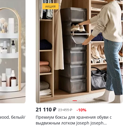
АКЦИЯ
21 110
₽
23 455
₽
-
10
%
wood, белый/
Премиум боксы для хранения обуви с
выдвижным лотком Joseph Joseph
ShoeCase, 6 шт