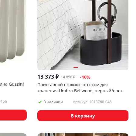
13 373
₽
14 858
₽
-
10
%
ина Guzzini
Приставной столик с отсеком для
хранения Umbra Bellwood, черный/орех
0156
Артикул: 1013760-048
В наличии
В корзину