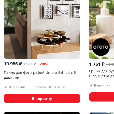
10 986
₽
1 751
₽
12 206
₽
-
10
%
1 945
Ершик для бу
Панно для фотографий Umbra Exhibit с 5
Cleo, щетка д
рамками
термокружек
В наличии
Артикул: 1013426-040
В наличии
В корзину