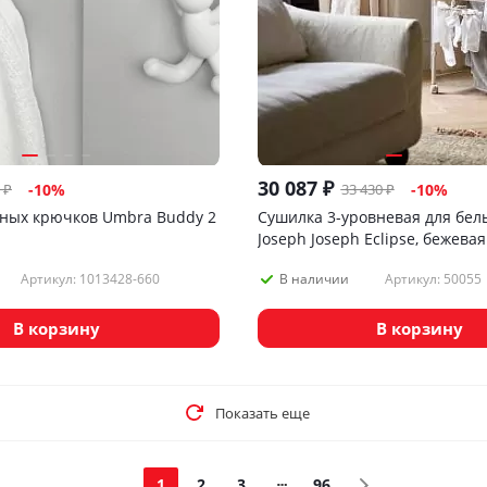
30 087
₽
₽
33 430
₽
-
10
%
-
10
%
ных крючков Umbra Buddy 2
Сушилка 3-уровневая для бел
Joseph Joseph Eclipse, бежевая
Артикул: 1013428-660
Артикул: 50055
В наличии
В корзину
В корзину
Показать еще
1
2
3
96