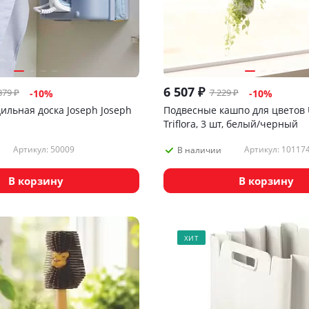
6 507
₽
879
₽
7 229
₽
-
10
%
-
10
%
ильная доска Joseph Joseph
Подвесные кашпо для цветов
Triflora, 3 шт, белый/черный
Артикул: 50009
Артикул: 10117
В наличии
В корзину
В корзину
ХИТ