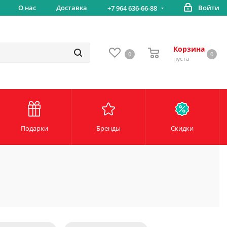
вка
О нас
Доставка
Войти
Беспл
+7 964 636-66-88
Корзина
0
0
пуста
Подарки
Бренды
Скидки