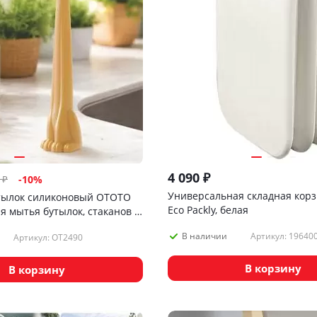
4 090
₽
₽
-
10
%
Универсальная складная корз
тылок силиконовый OTOTO
Eco Packly, белая
ля мытья бутылок, стаканов и
Артикул: 19640
В наличии
Артикул: OT2490
В корзину
В корзину