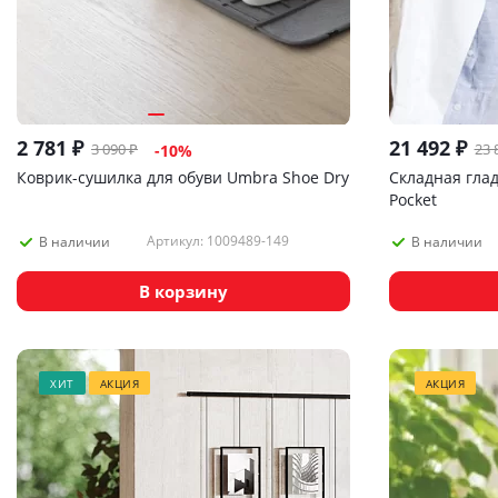
2 781
₽
21 492
₽
3 090
₽
23 
-
10
%
Коврик-сушилка для обуви Umbra Shoe Dry
Складная глад
Pocket
Артикул: 1009489-149
В наличии
В наличии
В корзину
ХИТ
АКЦИЯ
АКЦИЯ