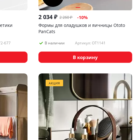
2 034
₽
2 260
₽
-
10
%
метики
Формы для оладушков и яичницы Ototo
PanCats
72-677
Артикул: OT1141
В наличии
В корзину
АКЦИЯ