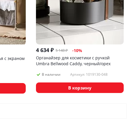
4 634
₽
5 148
₽
-
10
%
Органайзер для косметики с ручкой
ья с экраном
Umbra Bellwood Caddy, черный/орех
Артикул: 1019130-048
В наличии
В корзину