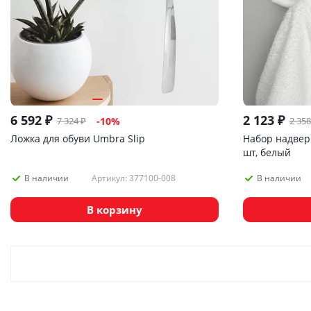
6 592
₽
2 123
₽
7 324
₽
2 358
-
10
%
Ложка для обуви Umbra Slip
Набор надвер
шт, белый
Артикул: 377100-008
В наличии
В наличии
В корзину