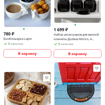
1 699
₽
780
₽
Набор аксессуаров для ванной
Бонбоньерка Lapin
комнаты Доляна Monro, 4
предмета
В наличии
В наличии
В корзину
В корзину