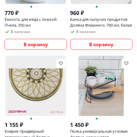
770
₽
960
₽
Ёмкость для мёда с ложкой
Банка для сыпучих продуктов
Пчела, 350 мл
Доляна Фламинго, 700 мл, белая
В наличии
В наличии
В корзину
В корзину
1 155
₽
1 450
₽
Коврик придверный
Полка универсальная угловая
грязезащитный Доляна
Доляна, коричневая