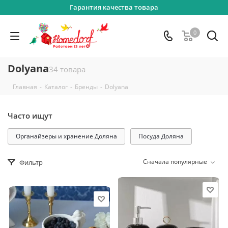
Гарантия качества товара
0
Dolyana
34 товара
-
-
-
Главная
Каталог
Бренды
Dolyana
Часто ищут
Органайзеры и хранение Доляна
Посуда Доляна
Сначала популярные
Фильтр