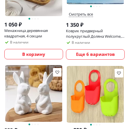
Смотреть все
1 050
₽
1 350
₽
Менажница деревянная
Коврик придверный
квадратная, 4 секции
полукруглый Доляна Welcome,
50×80 см
В наличии
В наличии
В корзину
Еще 6 вариантов