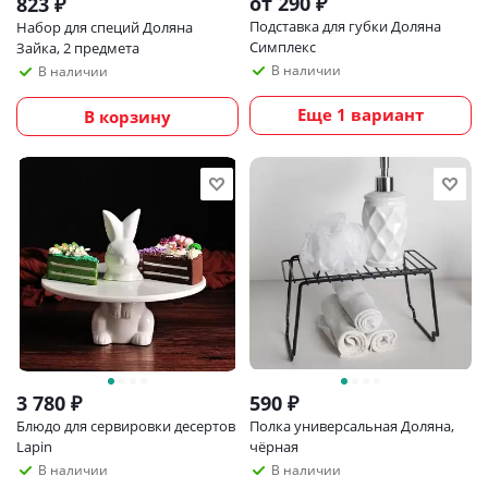
от
290 ₽
823
₽
Подставка для губки Доляна
Набор для специй Доляна
Симплекс
Зайка, 2 предмета
В наличии
В наличии
Еще 1 вариант
В корзину
3 780
₽
590
₽
Блюдо для сервировки десертов
Полка универсальная Доляна,
Lapin
чёрная
В наличии
В наличии