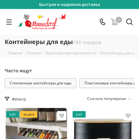
Быстрая и надежная доставка
0
Контейнеры для еды
186 товаров
-
-
-
Главная
Каталог
Кухонные принадлежности
Контейнеры для еды
Часто ищут
Стеклянные контейнеры для еды
Пластиковые контейнеры дл
Сначала популярные
Фильтр
ХИТ
АКЦИЯ
ХИТ