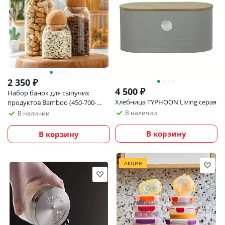
2 350
₽
4 500
₽
Набор банок для сыпучих
Хлебница TYPHOON Living серая
продуктов Bamboo (450-700-
1000 мл)
В наличии
В наличии
В корзину
В корзину
АКЦИЯ