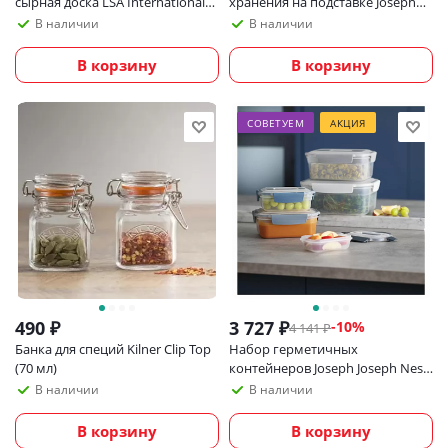
сырная доска LSA International
хранения на подставке Joseph
Wine
Joseph Podium
В наличии
В наличии
В корзину
В корзину
СОВЕТУЕМ
АКЦИЯ
490
₽
3 727
₽
-
10
%
4 141
₽
Банка для специй Kilner Clip Top
Набор герметичных
(70 мл)
контейнеров Joseph Joseph Nest
Lock Sky, 3 шт
В наличии
В наличии
В корзину
В корзину