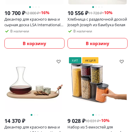
10 700
₽
10 556
₽
-
16
%
-
10
%
12 800
₽
11 728
₽
Декантер для красного вина и
Хлебница с разделочной доской
сырная доска LSA International
Joseph Joseph из бамбука белая
Wine_УЦЕНКА
В наличии
В наличии
В корзину
В корзину
ХИТ
АКЦИЯ
14 370
₽
9 028
₽
-
10
%
10 031
₽
Декантер для красного вина и
Набор из 5 емкостей для