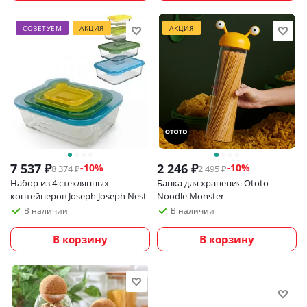
СОВЕТУЕМ
АКЦИЯ
АКЦИЯ
7 537
₽
2 246
₽
-
10
%
-
10
%
8 374
₽
2 495
₽
Набор из 4 стеклянных
Банка для хранения Ototo
контейнеров Joseph Joseph Nest
Noodle Monster
В наличии
В наличии
В корзину
В корзину