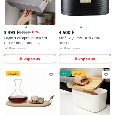
3 393
₽
4 500
₽
-
10
%
3 769
₽
Подвесной органайзер для
Хлебница TYPHOON Otto,
специй Joseph Joseph
черная
CupboardStore
В наличии
В наличии
В корзину
В корзину
АКЦИЯ
ХИТ
АКЦИЯ