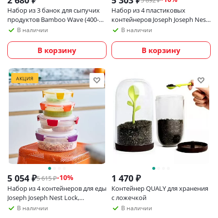
2 680
₽
5 303
₽
5 892
₽
Набор из 3 банок для сыпучих
Набор из 4 пластиковых
продуктов Bamboo Wave (400-
контейнеров Joseph Joseph Nest
700-1000 мл)
Lock 1,1 л, красный
В наличии
В наличии
В корзину
В корзину
АКЦИЯ
5 054
₽
1 470
₽
-
10
%
5 615
₽
Набор из 4 контейнеров для еды
Контейнер QUALY для хранения
Joseph Joseph Nest Lock,
с ложечкой
разноцветный
В наличии
В наличии