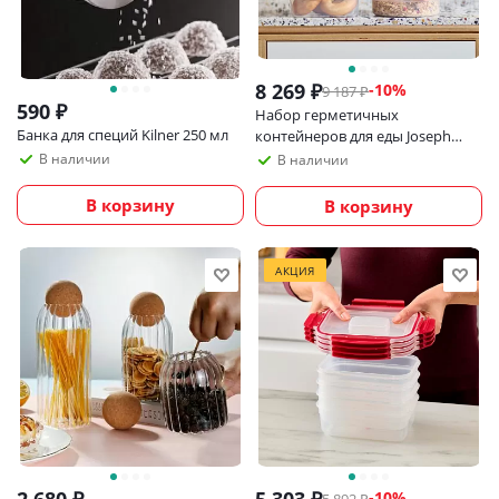
8 269
₽
-
10
%
9 187
₽
590
₽
Набор герметичных
Банка для специй Kilner 250 мл
контейнеров для еды Joseph
Joseph Nest Lock, 8 шт
В наличии
В наличии
В корзину
В корзину
АКЦИЯ
-
10
%