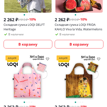
2 262
₽
2 262
₽
-
10
%
-
10
%
2 513
₽
2 513
₽
Складная сумка LOQI DELFT
Складная сумка LOQI FRIDA
Heritage
KAHLO Viva la Vida, Watermelons
В наличии
В наличии
В корзину
В корзину
АКЦИЯ
АКЦИЯ
-
10
%
-
10
%