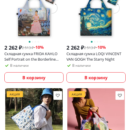
2 262
₽
2 262
₽
-
10
%
-
10
%
2 513
₽
2 513
₽
Складная сумка FRIDA KAHLO
Складная сумка LOQI VINCENT
Self Portrait on the Borderline
VAN GOGH The Starry Night
between Mexico and the USA
В наличии
В наличии
В корзину
В корзину
АКЦИЯ
АКЦИЯ