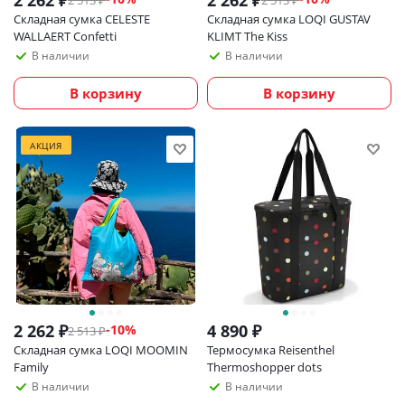
2 262
₽
2 262
₽
2 513
₽
2 513
₽
Складная сумка CELESTE
Складная сумка LOQI GUSTAV
WALLAERT Confetti
KLIMT The Kiss
В наличии
В наличии
В корзину
В корзину
АКЦИЯ
2 262
₽
4 890
₽
-
10
%
2 513
₽
Складная сумка LOQI MOOMIN
Термосумка Reisenthel
Family
Thermoshopper dots
В наличии
В наличии