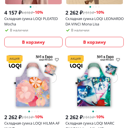
4 157
₽
2 262
₽
-
10
%
-
10
%
4 618
₽
2 513
₽
Складная сумка LOQI PLEATED
Складная сумка LOQI LEONARDO
Mocha
DA VINCI Mona Lisa
В наличии
В наличии
В корзину
В корзину
АКЦИЯ
АКЦИЯ
2 262
₽
2 262
₽
-
10
%
-
10
%
2 513
₽
2 513
₽
Складная сумка LOQI HILMA AF
Складная сумка LOQI MARC