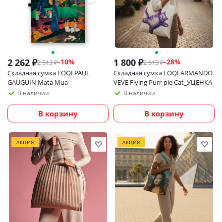
2 262
₽
1 800
₽
-
10
%
-
28
%
2 513
₽
2 513
₽
Складная сумка LOQI PAUL
Складная сумка LOQI ARMANDO
GAUGUIN Mata Mua
VEVE Flying Purr-ple Cat_УЦЕНКА
В наличии
В наличии
В корзину
В корзину
АКЦИЯ
АКЦИЯ