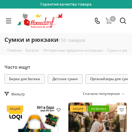
Гарантия качества товара
0
Сумки и рюкзаки
150 товаров
-
-
-
Главная
Каталог
Интересные предметы интерьера
Сумки и рюкз
Часто ищут
Бирки для багажа
Детские сумки
Органайзеры для сумок
Сначала популярные
Фильтр
АКЦИЯ
АКЦИЯ
НОВИНКА