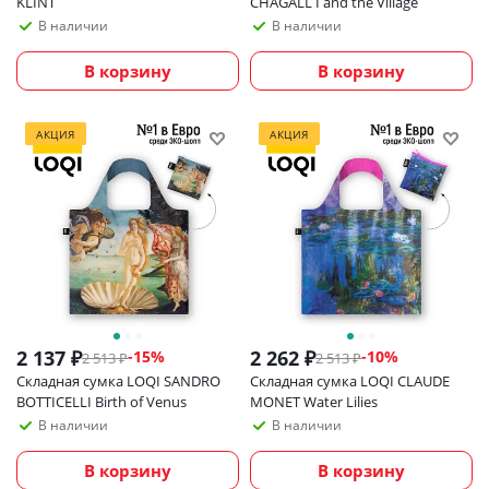
KLINT
CHAGALL I and the Village
В наличии
В наличии
В корзину
В корзину
АКЦИЯ
АКЦИЯ
2 137
₽
2 262
₽
-
15
%
-
10
%
2 513
₽
2 513
₽
Складная сумка LOQI SANDRO
Складная сумка LOQI CLAUDE
BOTTICELLI Birth of Venus
MONET Water Lilies
В наличии
В наличии
В корзину
В корзину