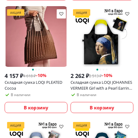
АКЦИЯ
АКЦИЯ
4 157
₽
2 262
₽
-
10
%
-
10
%
4 618
₽
2 513
₽
Складная сумка LOQI PLEATED
Складная сумка LOQI JOHANNES
Cocoa
VERMEER Girl with a Pearl Earring
Neon
В наличии
В наличии
В корзину
В корзину
АКЦИЯ
АКЦИЯ