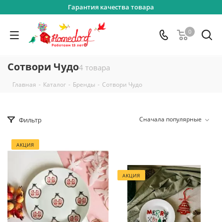
Гарантия качества товара
0
Сотвори Чудо
4 товара
-
-
-
Главная
Каталог
Бренды
Сотвори Чудо
Сначала популярные
Фильтр
АКЦИЯ
АКЦИЯ