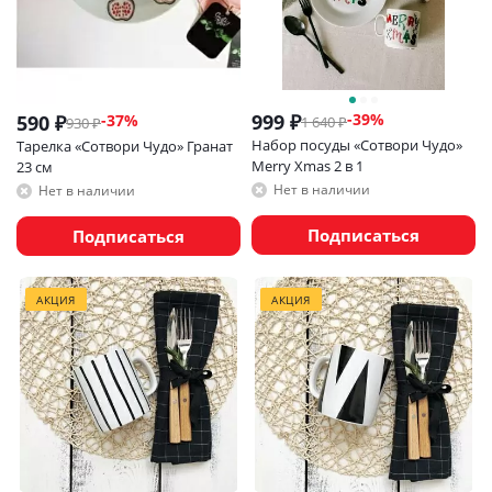
999
₽
-
39
%
590
₽
-
37
%
1 640
₽
930
₽
Набор посуды «Сотвори Чудо»
Тарелка «Сотвори Чудо» Гранат
Merry Xmas 2 в 1
23 см
Нет в наличии
Нет в наличии
Подписаться
Подписаться
АКЦИЯ
АКЦИЯ