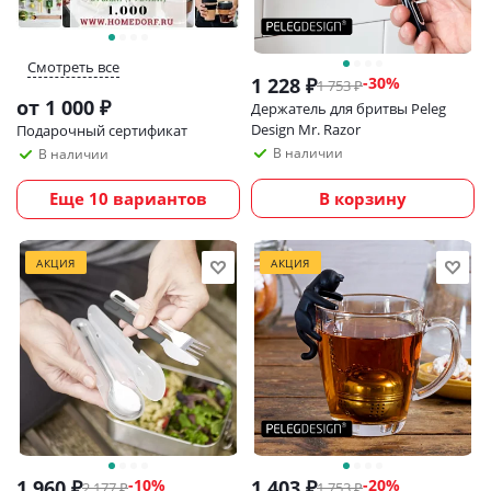
Смотреть все
1 228
₽
-
30
%
1 753
₽
от
1 000 ₽
Держатель для бритвы Peleg
Design Mr. Razor
Подарочный сертификат
В наличии
В наличии
Еще 10 вариантов
В корзину
АКЦИЯ
АКЦИЯ
1 960
₽
1 403
₽
-
10
%
-
20
%
2 177
₽
1 753
₽