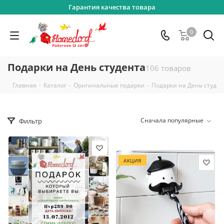
Гарантия качества товара
0
Подарки на День студента
106 товаров
-
-
-
Главная
Каталог
Оригинальные подарки
Подарки на День студен
Сначала популярные
Фильтр
АКЦИЯ