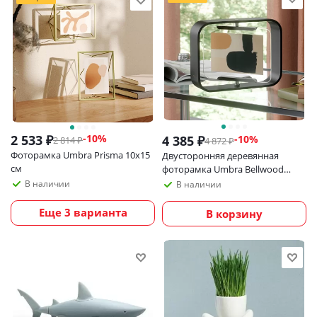
2 533
₽
-
10
%
4 385
₽
-
10
%
2 814
₽
4 872
₽
Фоторамка Umbra Prisma 10х15
Двусторонняя деревянная
см
фоторамка Umbra Bellwood
10х15 см, черная
В наличии
В наличии
Еще 3 варианта
В корзину