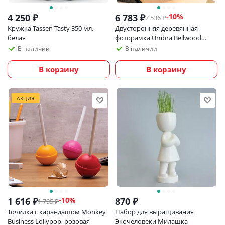
4 250
₽
6 783
₽
-
10
%
7 536
₽
Кружка Tassen Tasty 350 мл,
Двусторонняя деревянная
белая
фоторамка Umbra Bellwood
20х25 см, черная
В наличии
В наличии
В корзину
В корзину
АКЦИЯ
1 616
₽
870
₽
-
10
%
1 795
₽
Точилка с карандашом Monkey
Набор для выращивания
Business Lollypop, розовая
Экочеловеки Милашка