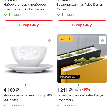
Набор столовых приборов
Заварник для чая Peleg Design
Joseph Joseph GoEat, серый
Cattea
В наличии
В наличии
В корзину
В корзину
АКЦИЯ
4 100
₽
1 211
₽
-
10
%
1 345
₽
Чайная пара Tassen Snoozy 200
Закладка для книг Peleg Design
мл, белая
Crocomark
В наличии
В наличии