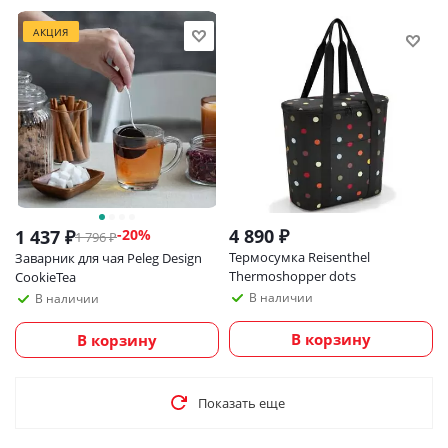
АКЦИЯ
4 890
₽
1 437
₽
-
20
%
1 796
₽
Термосумка Reisenthel
Заварник для чая Peleg Design
Thermoshopper dots
CookieTea
В наличии
В наличии
В корзину
В корзину
Показать еще