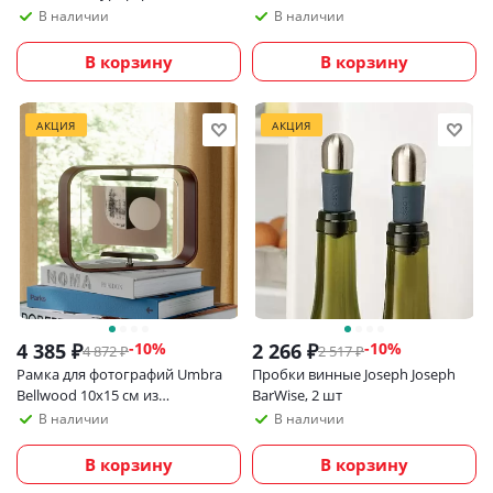
В наличии
В наличии
В корзину
В корзину
АКЦИЯ
АКЦИЯ
4 385
₽
2 266
₽
-
10
%
-
10
%
4 872
₽
2 517
₽
Рамка для фотографий Umbra
Пробки винные Joseph Joseph
Bellwood 10х15 см из
BarWise, 2 шт
экологичных материалов,
В наличии
В наличии
темное дерево
В корзину
В корзину