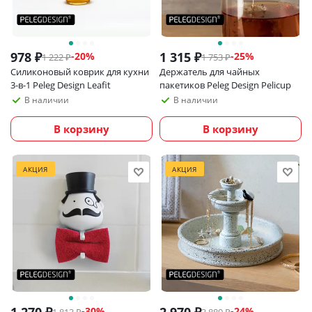
978
₽
1 315
₽
-
20
%
-
25
%
1 222
₽
1 753
₽
Силиконовый коврик для кухни
Держатель для чайных
3-в-1 Peleg Design Leafit
пакетиков Peleg Design Pelicup
В наличии
В наличии
В корзину
В корзину
АКЦИЯ
АКЦИЯ
-
30
%
-
24
%