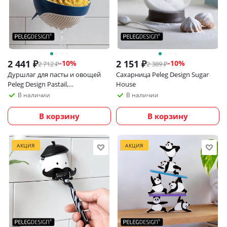
2 441
₽
2 151
₽
-
10
%
-
10
%
2 712
₽
2 389
₽
Дуршлаг для пасты и овощей
Сахарница Peleg Design Sugar
Peleg Design Pastail,
House
пластиковый, в виде кита
В наличии
В наличии
В корзину
В корзину
АКЦИЯ
АКЦИЯ