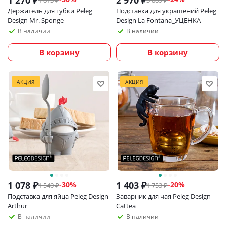
1 270
₽
2 970
₽
1 813
₽
3 889
₽
Держатель для губки Peleg
Подставка для украшений Peleg
Design Mr. Sponge
Design La Fontana_УЦЕНКА
В наличии
В наличии
В корзину
В корзину
АКЦИЯ
АКЦИЯ
1 078
₽
1 403
₽
-
30
%
-
20
%
1 540
₽
1 753
₽
Подставка для яйца Peleg Design
Заварник для чая Peleg Design
Arthur
Cattea
В наличии
В наличии