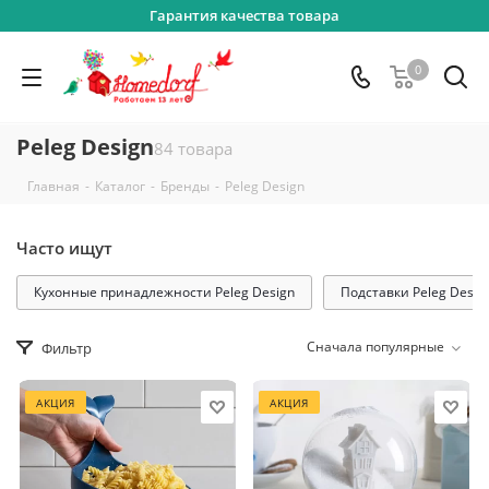
Гарантия качества товара
0
Peleg Design
84 товара
-
-
-
Главная
Каталог
Бренды
Peleg Design
Часто ищут
Кухонные принадлежности Peleg Design
Подставки Peleg Desig
Сначала популярные
Фильтр
АКЦИЯ
АКЦИЯ