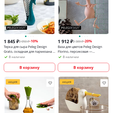
1 845
₽
1 912
₽
-
10
%
-
20
%
2 050
₽
2 389
₽
Терка для сыра Peleg Design
Ваза для цветов Peleg Design
Grato, складная для пармезана и
Florino, персиковая —
твердых сыров
декоративная интерьерная ваза
В наличии
В наличии
для дома и офиса
В корзину
В корзину
АКЦИЯ
АКЦИЯ