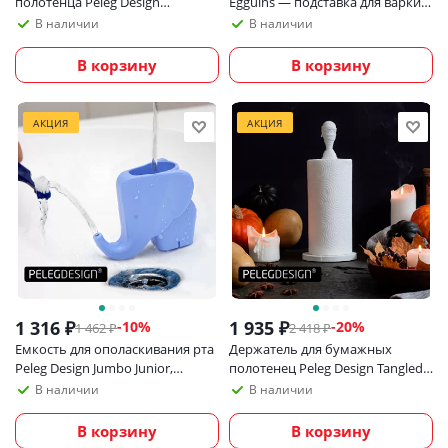
полотенца Peleg Design
Egguins — подставка для варки,
Crococlips, 4 шт в наборе
хранения и подачи яиц
В наличии
В наличии
В корзину
В корзину
АКЦИЯ
АКЦИЯ
1 316
₽
1 935
₽
-
10
%
-
20
%
1 462
₽
2 418
₽
Емкость для ополаскивания рта
Держатель для бумажных
Peleg Design Jumbo Junior,
полотенец Peleg Design Tangled
голубая
Joe
В наличии
В наличии
В корзину
В корзину