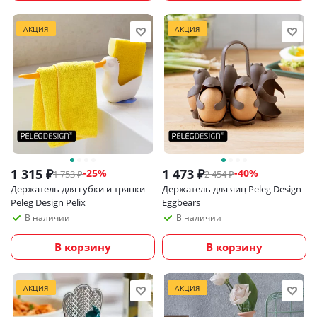
АКЦИЯ
АКЦИЯ
1 315
₽
1 473
₽
-
25
%
-
40
%
1 753
₽
2 454
₽
Держатель для губки и тряпки
Держатель для яиц Peleg Design
Peleg Design Pelix
Eggbears
В наличии
В наличии
В корзину
В корзину
АКЦИЯ
АКЦИЯ