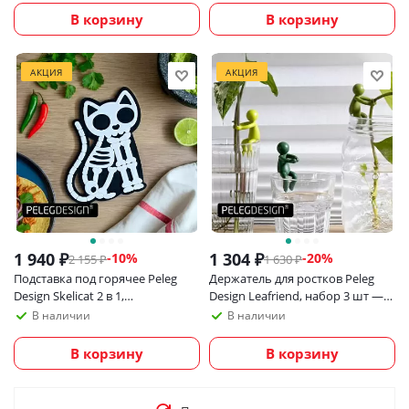
В корзину
В корзину
АКЦИЯ
АКЦИЯ
1 940
₽
1 304
₽
-
10
%
-
20
%
2 155
₽
1 630
₽
Подставка под горячее Peleg
Держатель для ростков Peleg
Design Skelicat 2 в 1,
Design Leafriend, набор 3 шт —
силиконовая в виде черного
аксессуар для размножения
В наличии
В наличии
кота
растений в вазе и горшке
В корзину
В корзину