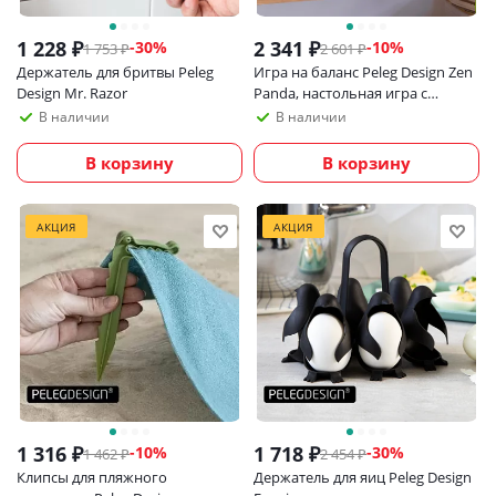
1 228
₽
2 341
₽
-
30
%
-
10
%
1 753
₽
2 601
₽
Держатель для бритвы Peleg
Игра на баланс Peleg Design Zen
Design Mr. Razor
Panda, настольная игра с
пандами для детей и взрослых
В наличии
В наличии
В корзину
В корзину
АКЦИЯ
АКЦИЯ
1 316
₽
1 718
₽
-
10
%
-
30
%
1 462
₽
2 454
₽
Клипсы для пляжного
Держатель для яиц Peleg Design