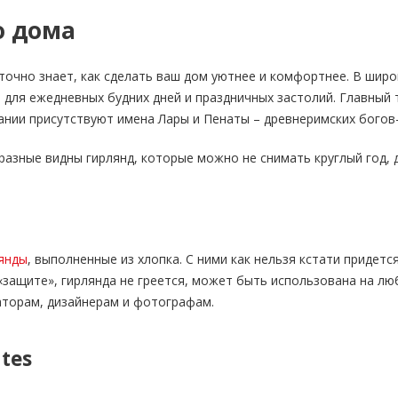
о дома
 точно знает, как сделать ваш дом уютнее и комфортнее. В ши
 для ежедневных будних дней и праздничных застолий. Главный 
пании присутствуют имена Лары и Пенаты – древнеримских богов
азные видны гирлянд, которые можно не снимать круглый год, д
янды
, выполненные из хлопка. С ними как нельзя кстати придет
«защите», гирлянда не греется, может быть использована на лю
раторам, дизайнерам и фотографам.
tes