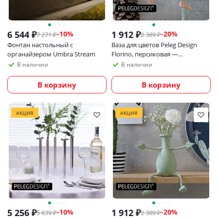
6 544
₽
1 912
₽
-
10
%
-
20
%
7 271
₽
2 389
₽
Фонтан настольный с
Ваза для цветов Peleg Design
органайзером Umbra Stream
Florino, персиковая —
декоративная интерьерная ваза
В наличии
В наличии
для дома и офиса
В корзину
В корзину
АКЦИЯ
АКЦИЯ
5 256
₽
1 912
₽
-
10
%
-
20
%
5 839
₽
2 389
₽