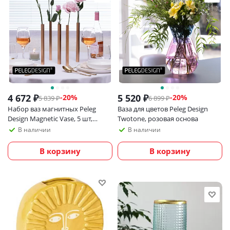
4 672
₽
5 520
₽
-
20
%
-
20
%
5 839
₽
6 899
₽
Набор ваз магнитных Peleg
Ваза для цветов Peleg Design
Design Magnetic Vase, 5 шт,
Twotone, розовая основа
золотой
В наличии
В наличии
В корзину
В корзину