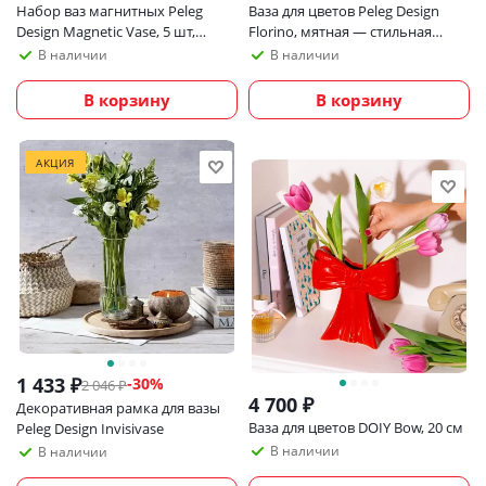
Набор ваз магнитных Peleg
Ваза для цветов Peleg Design
Design Magnetic Vase, 5 шт,
Florino, мятная — стильная
серебристый
силиконовая ваза для
В наличии
В наличии
интерьера дома и офиса
В корзину
В корзину
АКЦИЯ
1 433
₽
-
30
%
2 046
₽
4 700
₽
Декоративная рамка для вазы
Ваза для цветов DOIY Bow, 20 см
Peleg Design Invisivase
В наличии
В наличии