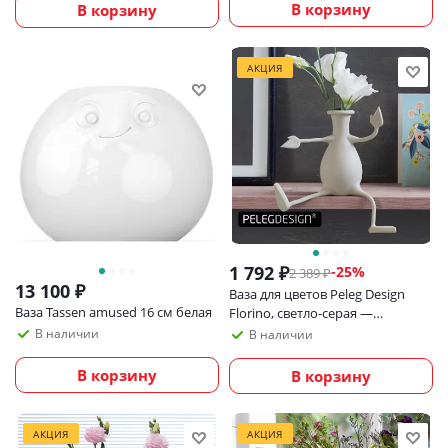
В корзину
В корзину
АКЦИЯ
1 792
₽
-
25
%
2 389
₽
13 100
₽
Ваза для цветов Peleg Design
Ваза Tassen amused 16 см белая
Florino, светло-серая —
оригинальная декоративная
В наличии
В наличии
ваза для дома, офиса и подарка
В корзину
В корзину
АКЦИЯ
АКЦИЯ