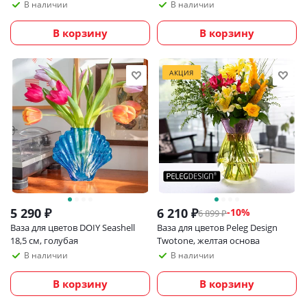
В наличии
В наличии
В корзину
В корзину
АКЦИЯ
5 290
₽
6 210
₽
-
10
%
6 899
₽
Ваза для цветов DOIY Seashell
Ваза для цветов Peleg Design
18,5 см, голубая
Twotone, желтая основа
В наличии
В наличии
В корзину
В корзину