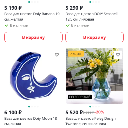
5 190
₽
5 290
₽
Ваза для цветов Doiy Banana 19
Ваза для цветов DOIY Seashell
см, желтая
18,5 см, лиловая
В наличии
В наличии
В корзину
В корзину
АКЦИЯ
6 100
₽
5 520
₽
-
20
%
6 899
₽
Ваза для цветов Doiy Moon 18
Ваза для цветов Peleg Design
см, синяя
Twotone, синяя основа