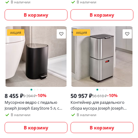
60 литров, черный карбон
32 литра
В наличии
В наличии
В корзину
В корзину
АКЦИЯ
АКЦИЯ
8 455
₽
50 957
₽
-
10
%
-
10
%
9 394
₽
56 618
₽
Мусорное ведро с педалью
Контейнер для раздельного
Joseph Joseph EasyStore 5 л, с
сбора мусора Joseph Joseph
крышкой soft-close
Totem Max 60 л, нержавеющая
В наличии
В наличии
сталь
В корзину
В корзину