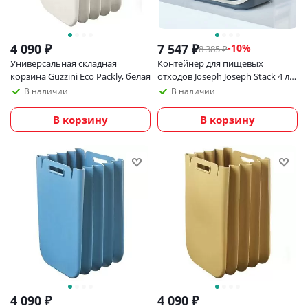
4 090
₽
7 547
₽
-
10
%
8 385
₽
Универсальная складная
Контейнер для пищевых
корзина Guzzini Eco Packly, белая
отходов Joseph Joseph Stack 4 л,
графит
В наличии
В наличии
В корзину
В корзину
4 090
₽
4 090
₽