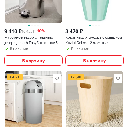
9 410
₽
3 470
₽
-
10
%
10 455
₽
Мусорное ведро с педалью
Корзина для мусора с крышкой
Joseph Joseph EasyStore Luxe 5 л,
Koziol Del m, 12 л, мятная
угловое
В наличии
В наличии
В корзину
В корзину
АКЦИЯ
АКЦИЯ