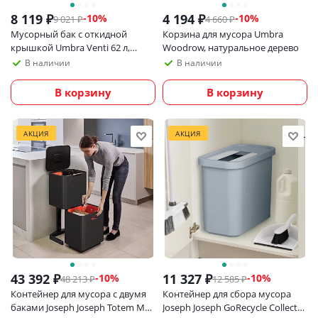
8 119
₽
4 194
₽
-
10
%
-
10
%
9 021
₽
4 660
₽
Мусорный бак с откидной
Корзина для мусора Umbra
крышкой Umbra Venti 62 л,
Woodrow, натуральное дерево
серый/никель
В наличии
В наличии
В корзину
В корзину
АКЦИЯ
АКЦИЯ
43 392
₽
11 327
₽
-
10
%
-
10
%
48 213
₽
12 585
₽
Контейнер для мусора с двумя
Контейнер для сбора мусора
баками Joseph Joseph Totem Max
Joseph Joseph GoRecycle Collector