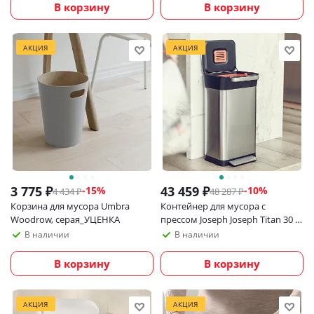
В корзину
В корзину
АКЦИЯ
АКЦИЯ
3 775
₽
43 459
₽
-
15
%
-
10
%
4 434
₽
48 287
₽
Корзина для мусора Umbra
Контейнер для мусора с
Woodrow, серая_УЦЕНКА
прессом Joseph Joseph Titan 30 л
из нержавеющей стали
В наличии
В наличии
В корзину
В корзину
АКЦИЯ
АКЦИЯ