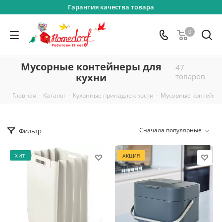
Гарантия качества товара
0
Мусорные контейнеры для
47
кухни
товаров
-
-
-
Главная
Каталог
Кухонные принадлежности
Мусорные контейнер
Сначала популярные
Фильтр
ХИТ
АКЦИЯ