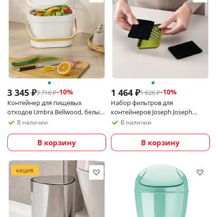
3 345
₽
1 464
₽
-
10
%
-
10
%
3 716
₽
1 626
₽
Контейнер для пищевых
Набор фильтров для
отходов Umbra Bellwood, белый/
контейнеров Joseph Joseph
натуральное дерево
Titan/Totem/Stack 2 шт
В наличии
В наличии
В корзину
В корзину
АКЦИЯ