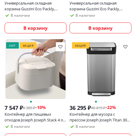
Универсальная складная
Универсальная складная
корзина Guzzini Eco Packly,
корзина Guzzini Eco Packly,
голубая
горчичная
В наличии
В наличии
В корзину
В корзину
ХИТ
АКЦИЯ
АКЦИЯ
7 547
₽
36 295
₽
-
10
%
-
22
%
8 385
₽
46 415
₽
Контейнер для пищевых
Контейнер для мусора с
отходов Joseph Joseph Stack 4 л,
прессом Joseph Joseph Titan 30
светло-серый
литров, нержавеющая
В наличии
В наличии
сталь_УЦЕНКА