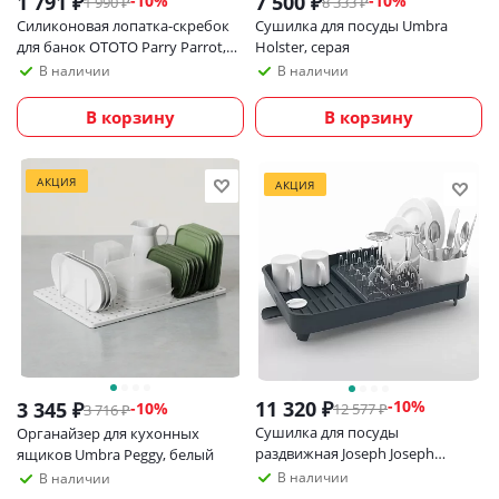
1 791
₽
7 500
₽
-
10
%
-
10
%
1 990
₽
8 333
₽
Силиконовая лопатка-скребок
Сушилка для посуды Umbra
для банок OTOTO Parry Parrot,
Holster, серая
для джема, паст и соусов
В наличии
В наличии
В корзину
В корзину
АКЦИЯ
АКЦИЯ
11 320
₽
-
10
%
3 345
₽
-
10
%
12 577
₽
3 716
₽
Сушилка для посуды
Органайзер для кухонных
раздвижная Joseph Joseph
ящиков Umbra Peggy, белый
Extend
В наличии
В наличии