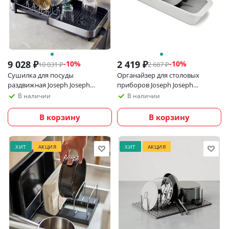
9 028
₽
2 419
₽
-
10
%
-
10
%
10 031
₽
2 687
₽
Сушилка для посуды
Органайзер для столовых
раздвижная Joseph Joseph
приборов Joseph Joseph
Extend Steel Slim
DrawerStore, светло-серый
В наличии
В наличии
В корзину
В корзину
ХИТ
АКЦИЯ
ХИТ
АКЦИЯ