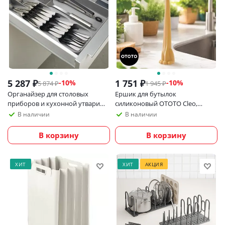
5 287
₽
1 751
₽
-
10
%
-
10
%
5 874
₽
1 945
₽
Органайзер для столовых
Ершик для бутылок
приборов и кухонной утвари
силиконовый OTOTO Cleo,
Joseph Joseph DrawerStore
щетка для мытья бутылок,
В наличии
В наличии
стаканов и термокружек
В корзину
В корзину
ХИТ
ХИТ
АКЦИЯ