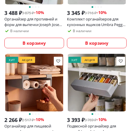
3 488
₽
3 345
₽
-
10
%
-
10
%
3 875
₽
3 716
₽
Органайзер для противней и
Комплект органайзеров для
форм для выпечки Joseph Joseph
кухонных ящиков Umbra Peggy,
Drawerstore
серый
В наличии
В наличии
В корзину
В корзину
ХИТ
АКЦИЯ
ХИТ
АКЦИЯ
2 266
₽
3 393
₽
-
10
%
-
10
%
2 517
₽
3 769
₽
Органайзер для пищевой
Подвесной органайзер для