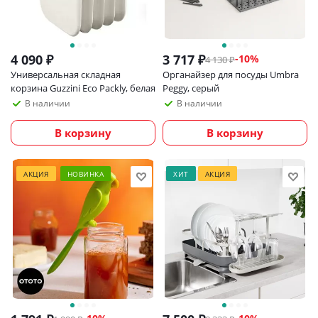
4 090
₽
3 717
₽
-
10
%
4 130
₽
Универсальная складная
Органайзер для посуды Umbra
корзина Guzzini Eco Packly, белая
Peggy, серый
В наличии
В наличии
В корзину
В корзину
АКЦИЯ
НОВИНКА
ХИТ
АКЦИЯ