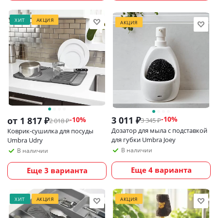
ХИТ
АКЦИЯ
АКЦИЯ
3 011
₽
-
10
%
от
1 817 ₽
-10%
3 345
₽
2 018 ₽
Дозатор для мыла с подставкой
Коврик-сушилка для посуды
для губки Umbra Joey
Umbra Udry
В наличии
В наличии
Еще 4 варианта
Еще 3 варианта
ХИТ
АКЦИЯ
АКЦИЯ