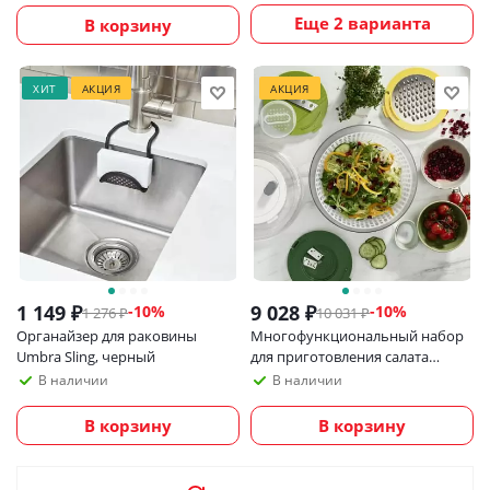
Еще 2 варианта
В корзину
ХИТ
АКЦИЯ
АКЦИЯ
1 149
₽
9 028
₽
-
10
%
-
10
%
1 276
₽
10 031
₽
Органайзер для раковины
Многофункциональный набор
Umbra Sling, черный
для приготовления салата
Joseph Joseph Multi-Prep
В наличии
В наличии
В корзину
В корзину