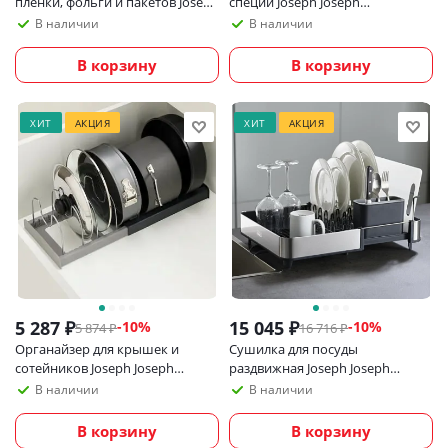
пленки, фольги и пакетов Joseph
специй Joseph Joseph
Joseph CupboardStore, серый
CupboardStore
В наличии
В наличии
В корзину
В корзину
ХИТ
АКЦИЯ
ХИТ
АКЦИЯ
5 287
₽
15 045
₽
-
10
%
-
10
%
5 874
₽
16 716
₽
Органайзер для крышек и
Сушилка для посуды
сотейников Joseph Joseph
раздвижная Joseph Joseph
Drawerstore раздвижной
Extend Steel
В наличии
В наличии
В корзину
В корзину