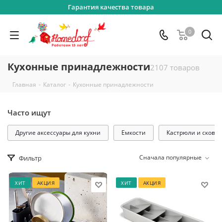
Гарантия качества товара
0
Кухонные принадлежности
2107 товаров
-
-
Главная
Каталог
Кухонные принадлежности
Часто ищут
Другие аксессуары для кухни
Емкости
Кастрюли и сково
Сначала популярные
Фильтр
ХИТ
АКЦИЯ
ХИТ
АКЦИЯ