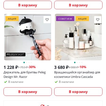
В корзину
В корзину
АКЦИЯ
СОВЕТУЕМ
АКЦИЯ
1 228
₽
3 680
₽
-
30
%
-
10
%
1 753
₽
4 088
₽
Держатель для бритвы Peleg
Вращающийся органайзер для
Design Mr. Razor
косметики Umbra Cascada
В наличии
В наличии
В корзину
В корзину