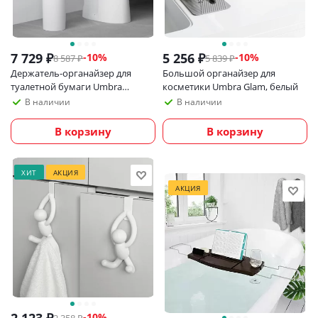
7 729
₽
5 256
₽
-
10
%
-
10
%
8 587
₽
5 839
₽
Держатель-органайзер для
Большой органайзер для
туалетной бумаги Umbra
косметики Umbra Glam, белый
Portaloo
В наличии
В наличии
В корзину
В корзину
ХИТ
АКЦИЯ
АКЦИЯ
-
10
%