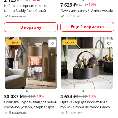
2 123
₽
2 358
₽
7 623
₽
-
10
%
8 470
₽
Набор надверных крючков
Полка для ванной Umbra Aquala
Umbra Buddy 2 шт, белый
В наличии
В наличии
Еще 2 варианта
В корзину
АКЦИЯ
АКЦИЯ
30 087
₽
4 634
₽
-
10
%
-
10
%
33 430
₽
5 148
₽
Сушилка 3-уровневая для белья
Органайзер для косметики с
с экраном Joseph Joseph Eclipse,
ручкой Umbra Bellwood Caddy,
бежевая
черный/орех
В наличии
В наличии