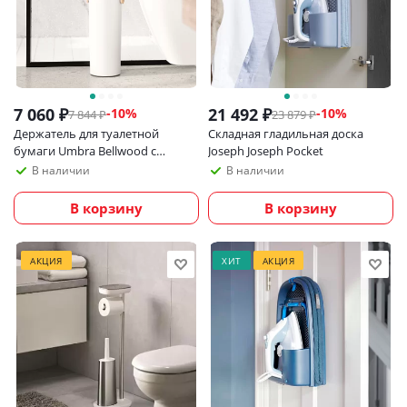
7 060
₽
21 492
₽
-
10
%
-
10
%
7 844
₽
23 879
₽
Держатель для туалетной
Складная гладильная доска
бумаги Umbra Bellwood с
Joseph Joseph Pocket
контейнером для хранения
В наличии
В наличии
В корзину
В корзину
АКЦИЯ
ХИТ
АКЦИЯ