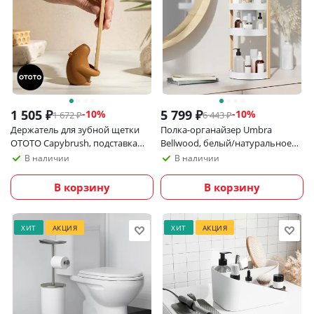
1 505
₽
5 799
₽
-
10
%
-
10
%
1 672
₽
6 443
₽
Держатель для зубной щетки
Полка-органайзер Umbra
OTOTO Capybrush, подставка
Bellwood, белый/натуральное
для зубной щетки в ванную
дерево
В наличии
В наличии
В корзину
В корзину
ХИТ
АКЦИЯ
ХИТ
АКЦИЯ