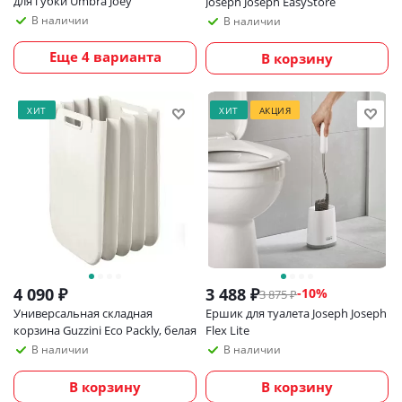
для губки Umbra Joey
Joseph Joseph EasyStore
В наличии
В наличии
Еще 4 варианта
В корзину
ХИТ
ХИТ
АКЦИЯ
4 090
₽
3 488
₽
-
10
%
3 875
₽
Универсальная складная
Ершик для туалета Joseph Joseph
корзина Guzzini Eco Packly, белая
Flex Lite
В наличии
В наличии
В корзину
В корзину