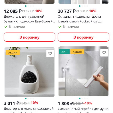
12 085
₽
20 727
₽
-
10
%
-
10
%
13 427
₽
23 030
₽
Держатель для туалетной
Складная гладильная доска
бумаги с подносом EasyStore +
Joseph Joseph Pocket Plus с
ершик для унитаза Flex
инновационным чехлом
В наличии
В наличии
В корзину
В корзину
ХИТ
АКЦИЯ
АКЦИЯ
3 011
₽
-
10
%
1 808
₽
-
10
%
3 345
₽
2 008
₽
Дозатор для мыла с подставкой
Силиконовый скребок для душа