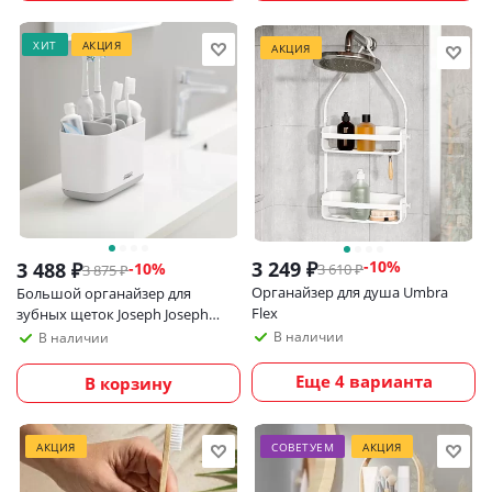
ХИТ
АКЦИЯ
АКЦИЯ
3 249
₽
-
10
%
3 488
₽
-
10
%
3 610
₽
3 875
₽
Органайзер для душа Umbra
Большой органайзер для
Flex
зубных щеток Joseph Joseph
EasyStore, бело-серый
В наличии
В наличии
Еще 4 варианта
В корзину
АКЦИЯ
СОВЕТУЕМ
АКЦИЯ