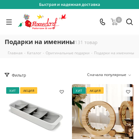
Быстрая и надежная доставка
0
Подарки на именины
131 товар
-
-
-
Главная
Каталог
Оригинальные подарки
Подарки на именины
Сначала популярные
Фильтр
ХИТ
АКЦИЯ
ХИТ
АКЦИЯ