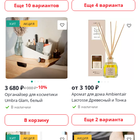
Еще 4 варианта
Еще 10 вариантов
ХИТ
АКЦИЯ
от
3 100 ₽
3 680
₽
-
10
%
4 088
₽
Аромат для дома Ambientair
Органайзер для косметики
Lacrosse Древесный и Тонка
Umbra Glam, белый
В наличии
В наличии
Еще 2 варианта
В корзину
ХИТ
АКЦИЯ
АКЦИЯ