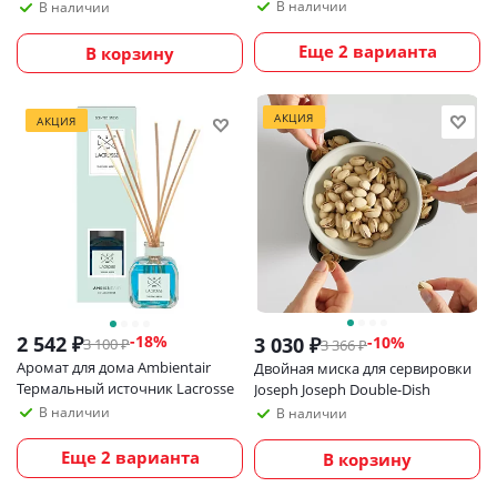
светло-серый
В наличии
В наличии
Еще 2 варианта
В корзину
АКЦИЯ
АКЦИЯ
2 542
₽
-
18
%
3 030
₽
-
10
%
3 100
₽
3 366
₽
Аромат для дома Ambientair
Двойная миска для сервировки
Термальный источник Lacrosse
Joseph Joseph Double-Dish
В наличии
В наличии
Еще 2 варианта
В корзину