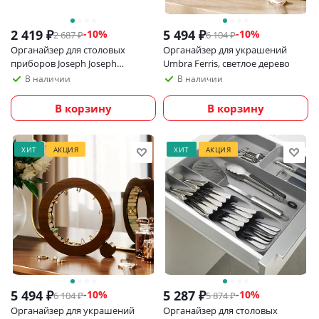
2 419
₽
5 494
₽
-
10
%
-
10
%
2 687
₽
6 104
₽
Органайзер для столовых
Органайзер для украшений
приборов Joseph Joseph
Umbra Ferris, светлое дерево
DrawerStore, светло-серый
В наличии
В наличии
В корзину
В корзину
ХИТ
АКЦИЯ
ХИТ
АКЦИЯ
5 494
₽
5 287
₽
-
10
%
-
10
%
6 104
₽
5 874
₽
Органайзер для украшений
Органайзер для столовых