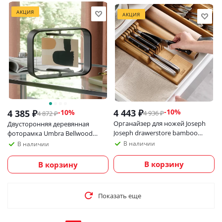
АКЦИЯ
АКЦИЯ
4 443
₽
-
10
%
4 385
₽
-
10
%
4 936
₽
4 872
₽
Органайзер для ножей Joseph
Двусторонняя деревянная
Joseph drawerstore bamboo
фоторамка Umbra Bellwood
деревянный
10х15 см, черная
В наличии
В наличии
В корзину
В корзину
Показать еще