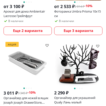
от
3 100 ₽
от
2 533 ₽
-10%
2 814 ₽
Аромат для дома Ambientair
Фоторамка Umbra Prisma 10х15
Lacrosse Грейпфрут
см
В наличии
В наличии
Еще 2 варианта
Еще 3 варианта
АКЦИЯ
2 290
₽
3 011
₽
-
10
%
3 345
₽
Органайзер для украшений
Органайзер для ножей в ящик
Qualy Лань малый
Joseph Joseph DrawerStore,