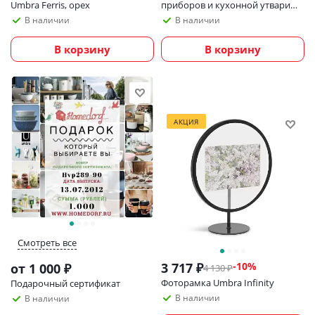
Umbra Ferris, орех
приборов и кухонной утвари
Joseph Joseph DrawerStore
В наличии
В наличии
В корзину
В корзину
АКЦИЯ
Смотреть все
3 717
₽
-
10
%
от
1 000 ₽
4 130
₽
Фоторамка Umbra Infinity
Подарочный сертификат
В наличии
В наличии