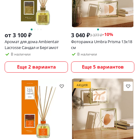
от
3 100 ₽
3 040
₽
-
10
%
3 377
₽
Аромат для дома Ambientair
Фоторамка Umbra Prisma 13х18
Lacrosse Сандал и Бергамот
см
В наличии
В наличии
Еще 2 варианта
Еще 5 вариантов
АКЦИЯ