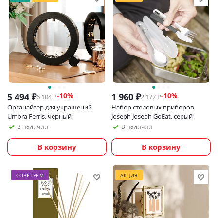
5 494
₽
1 960
₽
-
10
%
-
10
%
6 104
₽
2 177
₽
Органайзер для украшений
Набор столовых приборов
Umbra Ferris, черный
Joseph Joseph GoEat, серый
В наличии
В наличии
В корзину
В корзину
СОВЕТУЕМ
АКЦИЯ