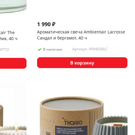
1 990
₽
Ароматическая свеча Ambientair Lacrosse
air The
Сандал и бергамот, 40 ч
лик, 40 ч
Артикул: VV040SBLC
В наличии
1MTTO
В корзину