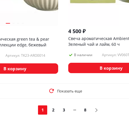
4 500
₽
Свеча ароматическая Ambienta
ческая green tea & pear
Зеленый чай и лайм, 60 ч
оллекции edge, бежевый
Артикул: VV060
В наличии
Артикул: TK23-ARO0014
В корзину
В корзину
Показать еще
1
2
3
8