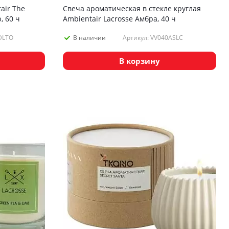
air The
Свеча ароматическая в стекле круглая
, 60 ч
Ambientair Lacrosse Амбра, 40 ч
DLTO
Артикул: VV040ASLC
В наличии
В корзину