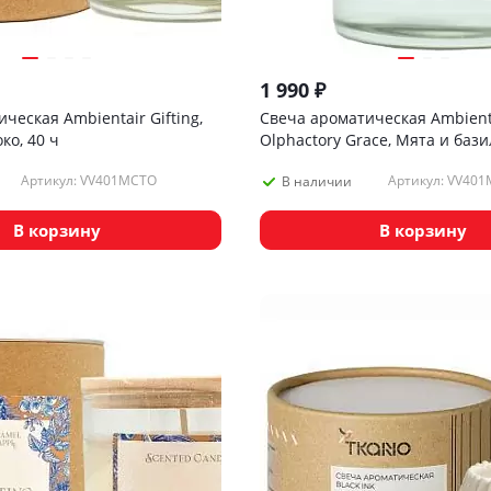
1 990
₽
ческая Ambientair Gifting,
Свеча ароматическая Ambient
ко, 40 ч
Olphactory Grace, Мята и бази
Артикул: VV401MCTO
Артикул: VV40
В наличии
В корзину
В корзину