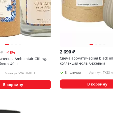
2 690
₽
₽
-
18
%
Свеча ароматическая black in
ческая Ambientair Gifting,
коллекции edge, бежевый
локо, 40 ч
Артикул: TK23-
В наличии
Артикул: VV401MDTO
В корзину
В корзину