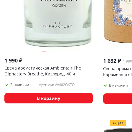
1 990
₽
1 632
₽
1 990
Свеча ароматическая Ambientair The
Свеча аромати
Olphactory Breathe, Кислород, 40 ч
Карамель и яб
Артикул: VV402OXTO
В наличии
В наличии
В корзину
АКЦИЯ