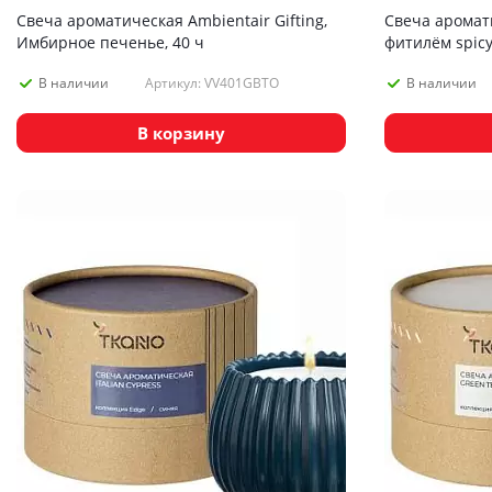
Свеча ароматическая Ambientair Gifting,
Свеча аромат
Имбирное печенье, 40 ч
фитилём spicy
edge, бежевый
Артикул: VV401GBTO
В наличии
В наличии
В корзину