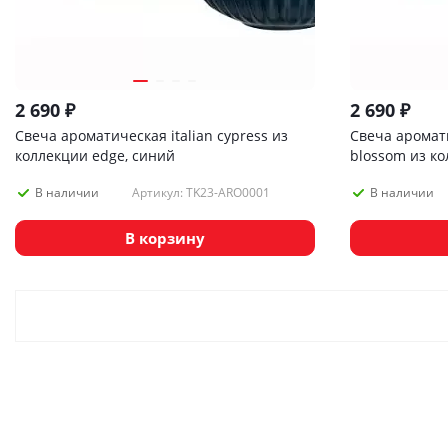
2 690
₽
2 690
₽
Свеча ароматическая italian cypress из
Свеча аромати
коллекции edge, синий
blossom из к
Артикул: TK23-ARO0001
В наличии
В наличии
В корзину