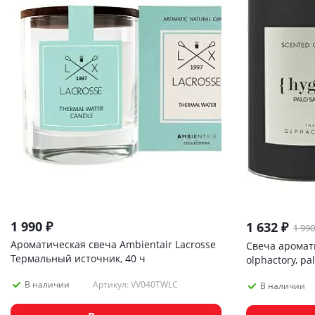
1 990
₽
1 632
₽
1 990
Ароматическая свеча Ambientair Lacrosse
Свеча аромат
Термальный источник, 40 ч
olphactory, pal
Артикул: VV040TWLC
В наличии
В наличии