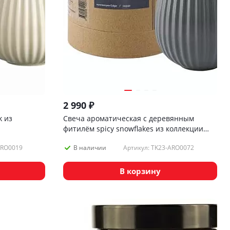
2 990
₽
k из
Свеча ароматическая с деревянным
фитилём spicy snowflakes из коллекции
edge, серый, 60 ч
ARO0019
Артикул: TK23-ARO0072
В наличии
В корзину