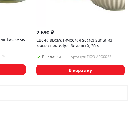
2 690
₽
ir Lacrosse,
Свеча ароматическая secret santa из
коллекции edge, бежевый, 30 ч
TVLC
Артикул: TK23-ARO0022
В наличии
В корзину