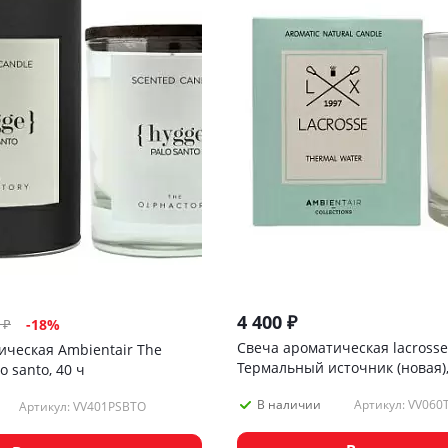
4 400
₽
₽
-
18
%
Свеча ароматическая lacrosse
ическая Ambientair Тhe
Термальный источник (новая),
o santo, 40 ч
Артикул: VV06
В наличии
Артикул: VV401PSBTO