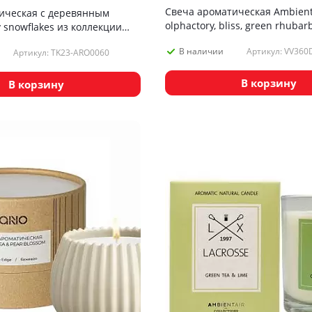
Свеча ароматическая Ambient
ическая с деревянным
olphactory, bliss, green rhubarb
 snowflakes из коллекции
, 60 ч
Артикул: VV360
В наличии
Артикул: TK23-ARO0060
В корзину
В корзину