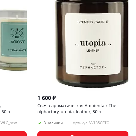
1 600
₽
,
Свеча ароматическая Ambientair The
 60 ч
olphactory, utopia, leather, 30 ч
0TWLC_new
Артикул: VV135CRTO
В наличии