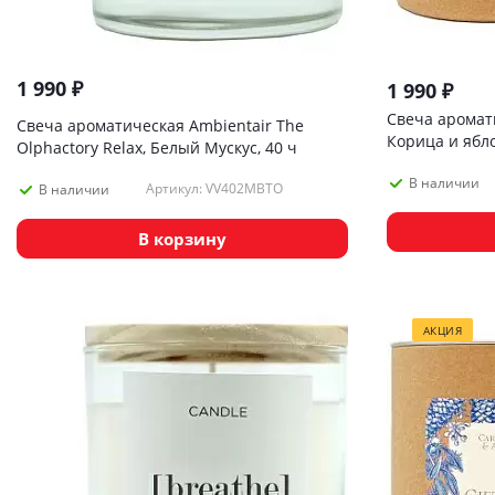
1 990
₽
1 990
₽
Свеча аромати
Свеча ароматическая Ambientair The
Корица и ябло
Olphactory Relax, Белый Мускус, 40 ч
В наличии
Артикул: VV402MBTO
В наличии
В корзину
АКЦИЯ