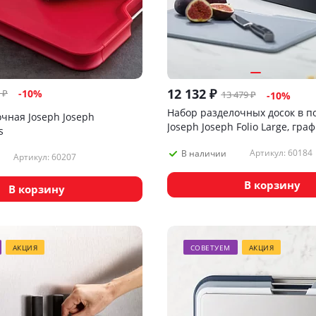
12 132
₽
₽
-
10
%
13 479
₽
-
10
%
Набор разделочных досок в п
чная Joseph Joseph
Joseph Joseph Folio Large, гра
s
Артикул: 60184
В наличии
Артикул: 60207
В корзину
В корзину
АКЦИЯ
СОВЕТУЕМ
АКЦИЯ