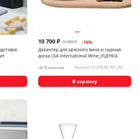
10 700
₽
12 800
₽
-
16
%
одставке
Декантер для красного вина и сырная
фит
доска LSA International Wine_УЦЕНКА
Артикул: G1378-00-301_УЦ
В наличии
В корзину