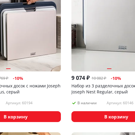
9 074
₽
769
₽
10 082
₽
-
10
%
-
10
%
очных досок с ножами Joseph
Набор из 3 разделочных досок
lus, серый
Joseph Nest Regular, серый
Артикул: 60194
Артикул: 60146
В наличии
В корзину
В корзину