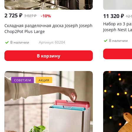
2 725
₽
11 320
₽
3 027
₽
-
10
%
12 
Набор из 3 ра
Складная разделочная доска Joseph Joseph
Joseph Nest L
Chop2Pot Plus Large
В наличии
Артикул: 60204
В наличии
В корзину
СОВЕТУЕМ
АКЦИЯ