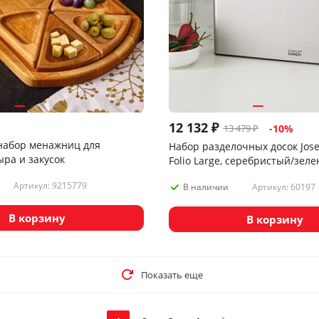
12 132
₽
13 479
₽
-
10
%
набор менажниц для
Набор разделочных досок Jose
ыра и закусок
Folio Large, серебристый/зел
Артикул: 9215779
Артикул: 60197
В наличии
В корзину
В корзину
Показать еще