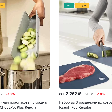
ИЯ
ХИТ
АКЦИЯ
от
2 262 ₽
₽
2 513 ₽
-
10
%
-10%
очная пластиковая складная
Набор из 3 разделочных ковр
 Chop2Pot Plus Regular
Joseph Pop Regular