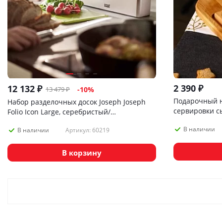
2 390
₽
12 132
₽
13 479
₽
-
10
%
Подарочный 
Набор разделочных досок Joseph Joseph
сервировки с
Folio Icon Large, серебристый/
разноцветный
В наличии
Артикул: 60219
В наличии
В корзину