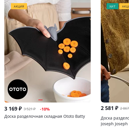
АКЦИЯ
ХИТ
АКЦ
2 581
₽
3 169
₽
2 867
3 521
₽
-
10
%
Доска разделочная складная Ototo Batty
Доска раздел
Joseph Joseph