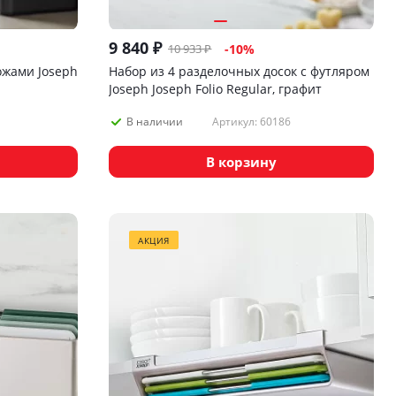
9 840
₽
10 933
₽
-
10
%
ожами Joseph
Набор из 4 разделочных досок с футляром
Joseph Joseph Folio Regular, графит
Артикул: 60186
В наличии
В корзину
АКЦИЯ