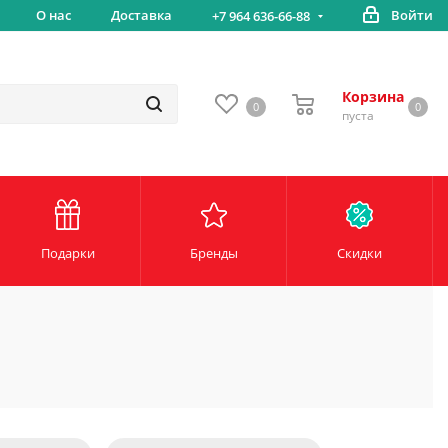
вка
О нас
Доставка
Войти
Беспл
+7 964 636-66-88
Корзина
0
0
пуста
Подарки
Бренды
Скидки