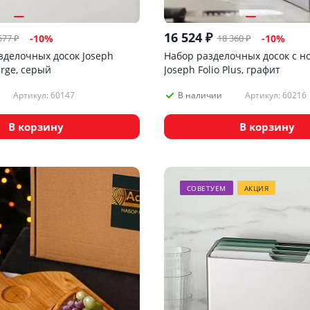
16 524
₽
577
₽
18 360
₽
-
10
%
-
10
%
зделочных досок Joseph
Набор разделочных досок с н
arge, серый
Joseph Folio Plus, графит
Артикул: 60147
Артикул: 60216
В наличии
В корзину
В корзину
СОВЕТУЕМ
АКЦИЯ