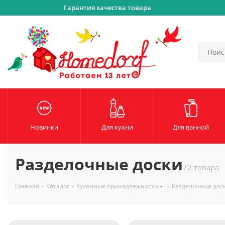
Гарантия качества товара
Новинки
Для кухни
Для ванной
Разделочные доски
72 товара
Главная
-
Каталог
-
Кухонные принадлежности
-
Разделочные дос