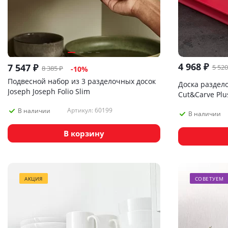
4 968
₽
7 547
₽
5 520
8 385
₽
-
10
%
Подвесной набор из 3 разделочных досок
Доска раздело
Joseph Joseph Folio Slim
Cut&Carve Plu
Артикул: 60199
В наличии
В наличии
В корзину
АКЦИЯ
СОВЕТУЕМ