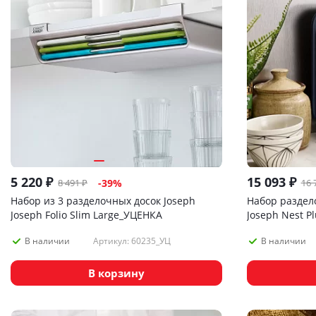
5 220
₽
15 093
₽
8 491
₽
16 
-
39
%
Набор из 3 разделочных досок Joseph
Набор раздел
Joseph Folio Slim Large_УЦЕНКА
Joseph Nest P
Артикул: 60235_УЦ
В наличии
В наличии
В корзину