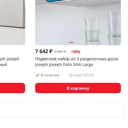
7 642
₽
8 491
₽
-
10
%
ph Joseph
Подвесной набор из 3 разделочных досок
еный
Joseph Joseph Folio Slim Large
Артикул: 60235
В наличии
В корзину