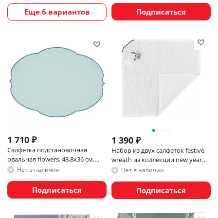
Еще 6 вариантов
Подписаться
1 710
₽
1 390
₽
Салфетка подстановочная
Набор из двух салфеток festive
овальная flowers, 48,8х36 см,
wreath из коллекции new year
голубая
essential, 45х45 см
Нет в наличии
Нет в наличии
Подписаться
Подписаться