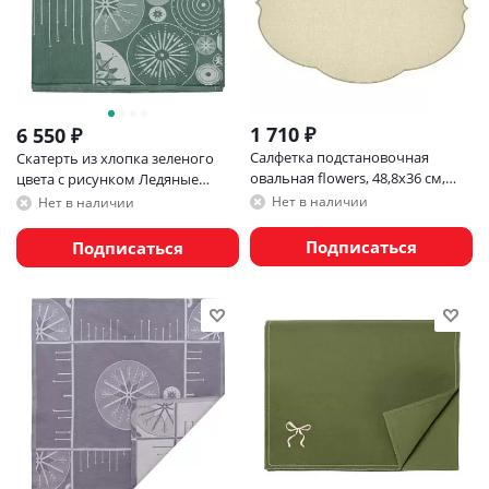
1 710
₽
6 550
₽
Салфетка подстановочная
Скатерть из хлопка зеленого
овальная flowers, 48,8х36 см,
цвета с рисунком Ледяные
серая
узоры из коллекции new year
Нет в наличии
Нет в наличии
essential, 180х260см
Подписаться
Подписаться