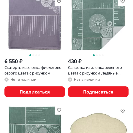
6 550
₽
430
₽
Скатерть из хлопка фиолетово-
Салфетка из хлопка зеленого
серого цвета с рисунком
цвета с рисунком Ледяные
Ледяные узоры, new year
узоры из коллекции new year
Нет в наличии
Нет в наличии
essential, 180х260см
essential, 53х53см
Подписаться
Подписаться