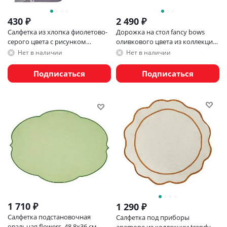
430
₽
2 490
₽
Салфетка из хлопка фиолетово-
Дорожка на стол fancy bows
серого цвета с рисунком
оливкового цвета из коллекции
Ледяные узоры, new year
essential, 45x150 см
Нет в наличии
Нет в наличии
essential, 53х53см
Подписаться
Подписаться
1 710
₽
1 290
₽
Салфетка подстановочная
Салфетка под приборы
овальная flowers, 48,8х36 см,
anemone из коллекции trendy