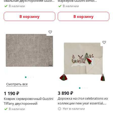
овальная двухсторонняя Guzzini
маркеров Guzzini bimbi
Fabric, зеленая
рождество
В наличии
В наличии
В корзину
В корзину
Смотреть все
3 890
₽
1 190
₽
Дорожка на стол celebrations из
Коврик сервировочный Guzzini
коллекции new year essential,
Tiffany двусторонний
45х150 см
Нет в наличии
В наличии