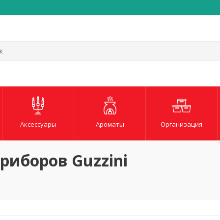
Быстрая и надежная до
Аксессуары
Ароматы
Организация
риборов Guzzini