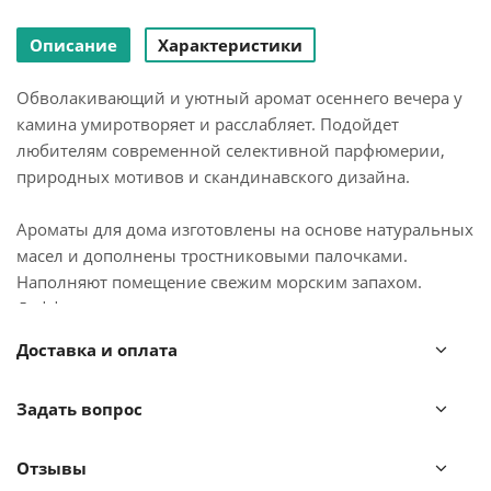
Описание
Характеристики
Обволакивающий и уютный аромат осеннего вечера у
камина умиротворяет и расслабляет. Подойдет
любителям современной селективной парфюмерии,
природных мотивов и скандинавского дизайна.
Ароматы для дома изготовлены на основе натуральных
масел и дополнены тростниковыми палочками.
Наполняют помещение свежим морским запахом.
Диффузор не содержит спирта, именно поэтому аромат
такой тонкий и нежный, при этом сохраняется
Доставка и оплата
максимально долго.
Задать вопрос
Для применения следует установить палочки внутрь
флакона. Масла начнут постепенно впитываться в
бамбук, распространяя мягкий аромат. Интенсивность
Отзывы