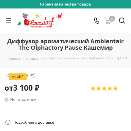
Гарантия качества товара
0
Диффузор ароматический Ambientair
The Olphactory Pause Кашемир
-
-
Диффузор ароматический Ambientair The Olphacto
Главная
Скидки
Поделиться
АКЦИЯ
от
3 100 ₽
Нет в наличии
Подробнее о доставке