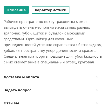
Описание
Характеристики
Рабочее пространство вокруг раковины может
выглядеть очень неопрятно из-за самых разных
тряпочек, губок, щеток и бутылок с моющими
средствами. Органайзер для кухонных
принадлежностей успешно справляется с беспорядком,
добавляя пространству упорядоченности и красоты.
Специальная платформа подходит для губок (жидкость
с них стекает вниз в специальный отсек), круговая
ручка - для тряпок, а внутри два отделения, в которые
запросто помещаются бутылочки со средством и щетки.
Доставка и оплата
Органайзер легко собирается и разбирается для чистки.
Можно мыть в посудомоечной машине.
Задать вопрос
Отзывы