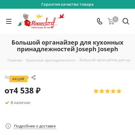
Гарантия качества товара
0
Большой органайзер для кухонных
принадлежностей Joseph Joseph
-
-
Большой органайзер для кухо
Главная
Кухонные принадлежности
Поделиться
АКЦИЯ
от
4 538 ₽
В наличии
Подробнее о доставке