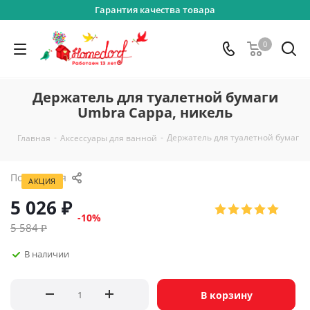
Гарантия качества товара
0
Держатель для туалетной бумаги
Umbra Cappa, никель
-
-
Держатель для туалетной бумаги 
Главная
Аксессуары для ванной
Поделиться
АКЦИЯ
5 026
₽
-
10
%
5 584
₽
В наличии
В корзину