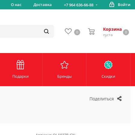
вка
О нас
Доставка
Войти
Беспл
+7 964 636-66-88
Корзина
0
0
пуста
Подарки
Бренды
Скидки
Поделиться