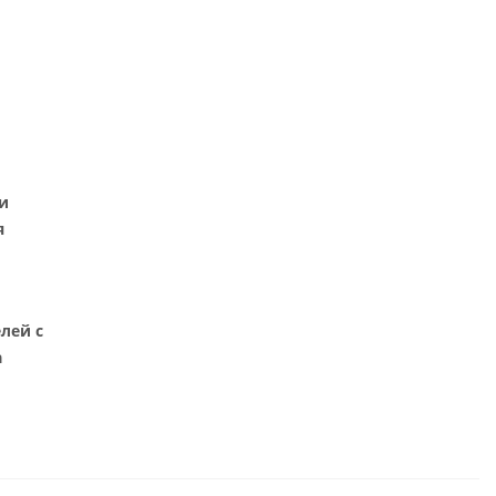
и
я
лей с
а