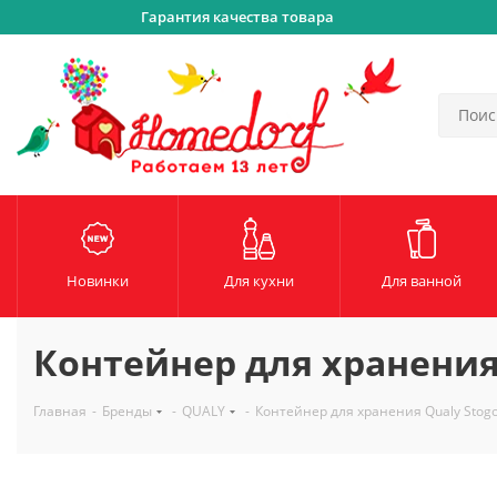
Гарантия качества товара
Новинки
Для кухни
Для ванной
Контейнер для хранения 
Главная
-
Бренды
-
QUALY
-
Контейнер для хранения Qualy Stogo