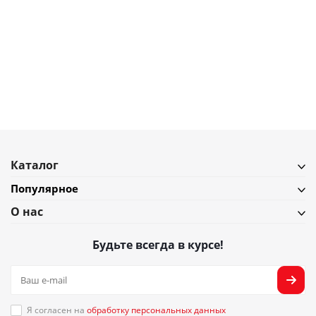
1 450
₽
Полка универсальная угловая Доляна, коричневая
В наличии
Подробнее
Каталог
Популярное
О нас
Будьте всегда в курсе!
Я согласен на
обработку персональных данных