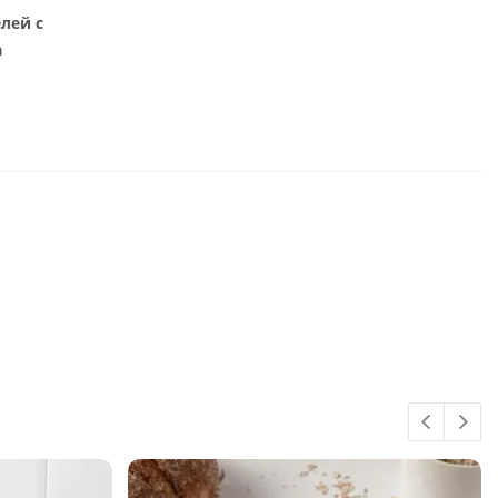
лей с
а