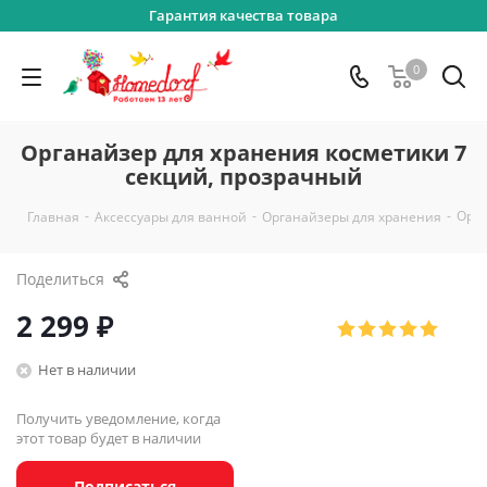
Гарантия качества товара
0
Органайзер для хранения косметики 7
секций, прозрачный
-
-
-
Орга
Главная
Аксессуары для ванной
Органайзеры для хранения
Поделиться
2 299
₽
Нет в наличии
Получить уведомление, когда
этот товар будет в наличии
Подписаться