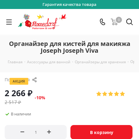
Гарантия качества товара
0
Органайзер для кистей для макияжа
Joseph Joseph Viva
-
-
-
Орга
Главная
Аксессуары для ванной
Органайзеры для хранения
Поделиться
АКЦИЯ
2 266
₽
-
10
%
2 517
₽
В наличии
В корзину