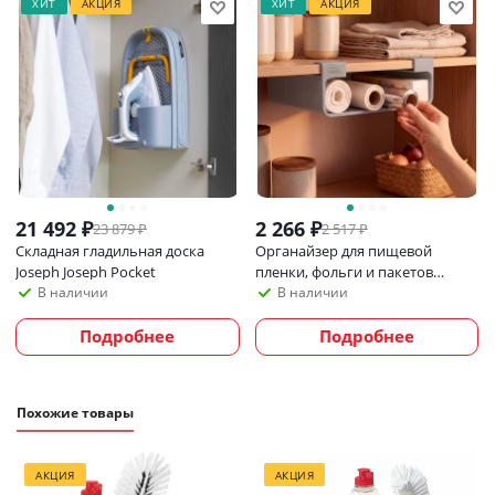
ХИТ
АКЦИЯ
ХИТ
АКЦИЯ
Обратите внимание:
цвет от производителя
обозначен как Light Stone/Sage — это светло-серый и
светло-зеленый оттенки.
21 492
₽
2 266
₽
23 879
₽
2 517
₽
Складная гладильная доска
Органайзер для пищевой
Joseph Joseph Pocket
пленки, фольги и пакетов
Joseph Joseph CupboardStore,
В наличии
В наличии
серый
Подробнее
Подробнее
Похожие товары
АКЦИЯ
АКЦИЯ