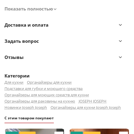
Пространство вокруг органайзера останется сухим и
Показать полностью
чистым — вся жидкость сливается в специальный
резервуар. Аксессуары от Joseph Joseph — порядок в
Доставка и оплата
каждом уголке вашего дома.
Задать вопрос
Детали для вашего комфорта
Продуманное хранение всех аксессуаров для мытья
посуды.
Отзывы
Большое отделение для щетки и бутылки с
жидкостью для мытья посуды.
Категории
Поддон для хранения мокрых губок.
Для кухни
Органайзеры для кухни
Подставки для губки и моющего средства
Планка, чтобы просушивать влажные салфетки.
Органайзеры для моющих средств для кухни
Легко разобрать, чтобы помыть.
Органайзеры для раковины на кухню
JOSEPH JOSEPH
Новинки Joseph Joseph
Органайзеры для кухни Joseph Joseph
Уход и использование
С этим товаром покупают
Можно мыть в посудомоечной машине.
Не содержит бисфенол А.