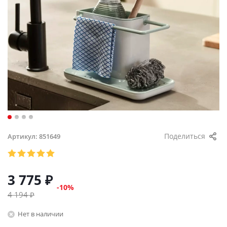
Поделиться
Артикул:
851649
3 775
₽
-
10
%
4 194
₽
Нет в наличии