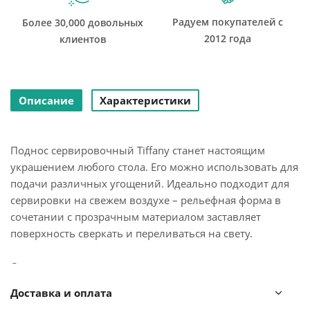
Радуем покупателей с
Более 30,000 довольных
2012 года
клиентов
Описание
Характеристики
Поднос сервировочный Tiffany станет настоящим
украшением любого стола. Его можно использовать для
подачи различных угощений. Идеально подходит для
сервировки на свежем воздухе – рельефная форма в
сочетании с прозрачным материалом заставляет
поверхность сверкать и переливаться на свету.
Органическое стекло, из которого выполнен поднос,
характеризуется легкостью и устойчивостью к износу.
Доставка и оплата
Не содержит вредных примесей и бисфенола-А. Можно