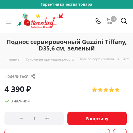
Гарантия качества товара
0
Поднос сервировочный Guzzini Tiffany,
D35,6 см, зеленый
-
-
Поднос сервировочный Guzzini 
Главная
Кухонные принадлежности
Поделиться
4 390
₽
В наличии
В корзину