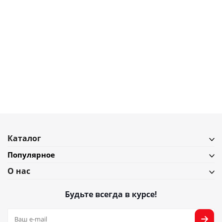
1 690
₽
Набор стаканов для воды gemma opal, 460 мл, 2 шт.
В наличии
Подробнее
Каталог
Популярное
О нас
Будьте всегда в курсе!