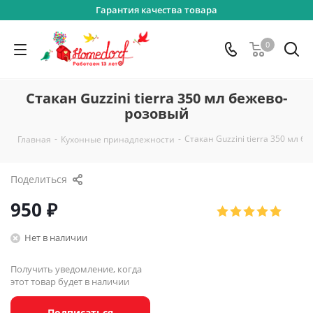
Гарантия качества товара
0
Стакан Guzzini tierra 350 мл бежево-
розовый
-
-
Стакан Guzzini tierra 350 мл 
Главная
Кухонные принадлежности
Поделиться
950
₽
Нет в наличии
Получить уведомление, когда
этот товар будет в наличии
Подписаться