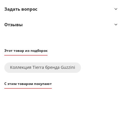
на внутренней поверхности его стенок. Чтобы
Задать вопрос
продлить срок службы посуды, рекомендуем мыть ее
сразу после использования вручную или в
посудомоечной машине в деликатном режиме при
Отзывы
температуре не выше 50°C.
Этот товар из подборок
Коллекция Tierra бренда Guzzini
С этим товаром покупают
ХИТ