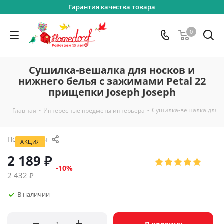
Гарантия качества товара
0
Сушилка-вешалка для носков и
нижнего белья с зажимами Petal 22
прищепки Joseph Joseph
-
-
Сушилка-вешалка для но
Главная
Интересные предметы интерьера
Поделиться
АКЦИЯ
2 189
₽
-
10
%
2 432
₽
В наличии