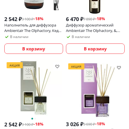
2 542
₽
6 470
₽
-
18
%
-
18
%
3 100
₽
7 890
₽
Наполнитель для диффузора
Диффузор ароматический
Ambientair The Olphactory, Кедр
Ambientair The Olphactory, &,
и уд, 250 мл
Cedar & Oud, 500 мл
В наличии
В наличии
В корзину
В корзину
АКЦИЯ
АКЦИЯ
3 026
₽
-
18
%
2 542
₽
-
18
%
3 690
₽
3 100
₽