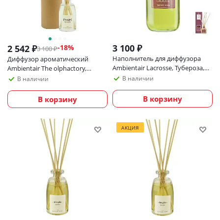
3 100
₽
2 542
₽
-
18
%
3 100
₽
Наполнитель для диффузора
Диффузор ароматический
Ambientair Lacrosse, Тубероза,
Ambientair The olphactory,
250 мл
capsule №1, palo santo, 100 мл
В наличии
В наличии
В корзину
В корзину
АКЦИЯ