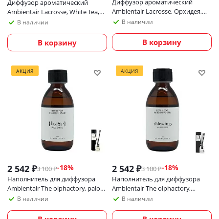
Диффузор ароматический
Диффузор ароматический
Ambientair Lacrosse, Орхидея,
Ambientair Lacrosse, White Tea,
200 мл
100 мл
В наличии
В наличии
В корзину
В корзину
АКЦИЯ
АКЦИЯ
2 542
₽
2 542
₽
-
18
%
-
18
%
3 100
₽
3 100
₽
Наполнитель для диффузора
Наполнитель для диффузора
Ambientair Тhe olphactory, palo
Ambientair Тhe olphactory,
santo, 250 мл
Амбра, 250 мл
В наличии
В наличии
В корзину
В корзину