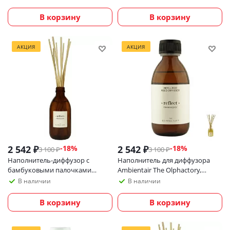
мл
В корзину
В корзину
АКЦИЯ
АКЦИЯ
2 542
₽
2 542
₽
-
18
%
-
18
%
3 100
₽
3 100
₽
Наполнитель-диффузор с
Наполнитель для диффузора
бамбуковыми палочками
Ambientair The Olphactory,
Ambientair The Olphactory,
Reflect, Frankinsense, 250 мл
В наличии
В наличии
Reflect, Frankinsense, 250 мл
В корзину
В корзину