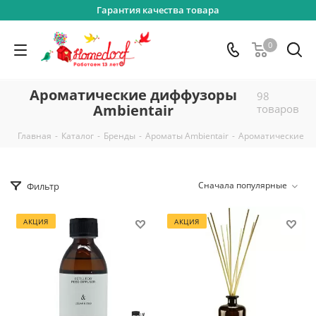
Гарантия качества товара
0
Ароматические диффузоры
98
Ambientair
товаров
-
-
-
-
Главная
Каталог
Бренды
Ароматы Ambientair
Ароматические ди
Сначала популярные
Фильтр
АКЦИЯ
АКЦИЯ