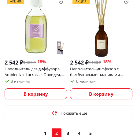
АКЦИЯ
АКЦИЯ
2 542
₽
2 542
₽
-
18
%
-
18
%
3 100
₽
3 100
₽
Наполнитель для диффузора
Наполнитель-диффузор с
Ambientair Lacrosse, Орхидея,
бамбуковыми палочками
250 мл
Ambientair The Olphactory, Begin,
В наличии
В наличии
Foliage, 250 мл
В корзину
В корзину
Показать еще
1
2
3
4
5