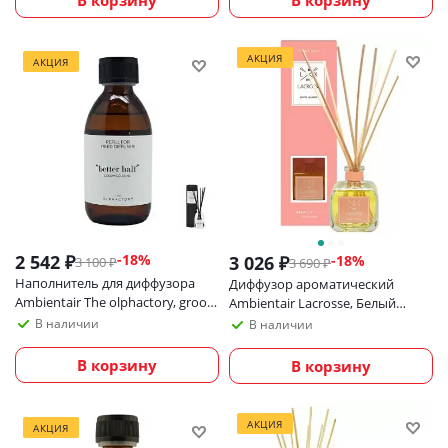
АКЦИЯ
АКЦИЯ
2 542
₽
-
18
%
3 026
₽
-
18
%
3 100
₽
3 690
₽
Наполнитель для диффузора
Диффузор ароматический
Ambientair Тhe olphactory, groom
Ambientair Lacrosse, Белый
cologne, 250 мл
жасмин, 200 мл
В наличии
В наличии
В корзину
В корзину
АКЦИЯ
АКЦИЯ