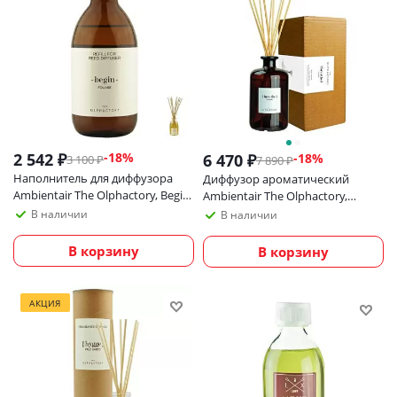
2 542
₽
-
18
%
6 470
₽
-
18
%
3 100
₽
7 890
₽
Наполнитель для диффузора
Диффузор ароматический
Ambientair The Olphactory, Begin,
Ambientair The Olphactory,
Foliage, 250 мл
Breathe, Oxygen, 500 мл
В наличии
В наличии
В корзину
В корзину
АКЦИЯ