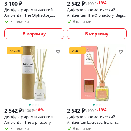
3 100
₽
2 542
₽
-
18
%
3 100
₽
Диффузор ароматический
Диффузор ароматический
Ambientair The Olphactory,
Ambientair The Olphactory, Begin,
Utopia, Leather, 100 мл
Foliage, 100 мл
В наличии
В наличии
В корзину
В корзину
АКЦИЯ
АКЦИЯ
2 542
₽
2 542
₽
-
18
%
-
18
%
3 100
₽
3 100
₽
Диффузор ароматический
Диффузор ароматический
Ambientair The olphactory,
Ambientair Lacrosse, Белый
capsule №1, groom cologne, 100
жасмин, 100 мл
В наличии
В наличии