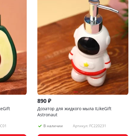
890
₽
eGift
Дозатор для жидкого мыла ILikeGift
Astronaut
LC01
Артикул: FC220231
В наличии