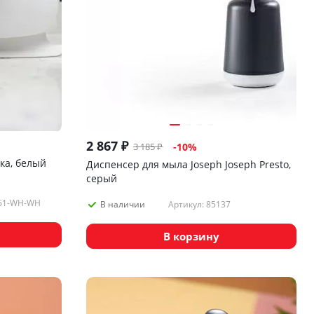
2 867
₽
3 185
₽
-
10
%
ка, белый
Диспенсер для мыла Joseph Joseph Presto,
серый
261-WH-WH
Артикул: 85137
В наличии
В корзину