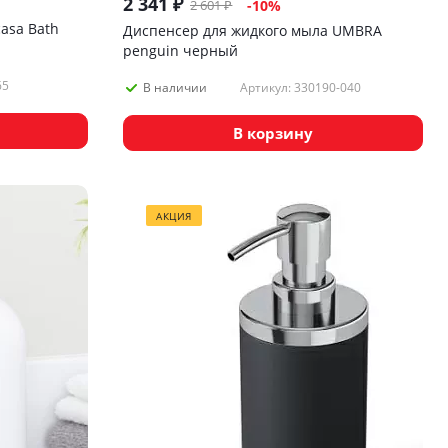
2 341
₽
2 601
₽
-
10
%
asa Bath
Диспенсер для жидкого мыла UMBRA
penguin черный
65
Артикул: 330190-040
В наличии
В корзину
АКЦИЯ