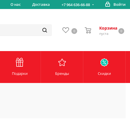
вка
О нас
Доставка
Войти
Беспл
+7 964 636-66-88
Корзина
0
0
пуста
Подарки
Бренды
Скидки