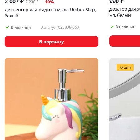
990
₽
2 007
₽
2 230
₽
-
10
%
Дозатор для 
Диспенсер для жидкого мыла Umbra Step,
мл, белый
белый
В наличии
Артикул: 023838-660
В наличии
В корзину
АКЦИЯ