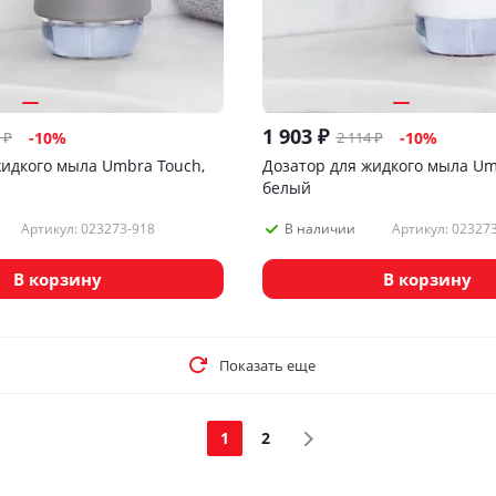
1 903
₽
₽
2 114
₽
-
10
%
-
10
%
жидкого мыла Umbra Touch,
Дозатор для жидкого мыла Um
белый
Артикул: 023273-918
Артикул: 02327
В наличии
В корзину
В корзину
Показать еще
1
2