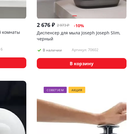
2 676
₽
2 973
₽
-
10
%
й комнаты
Диспенсер для мыла Joseph Joseph Slim,
черный
16
Артикул: 70602
В наличии
В корзину
СОВЕТУЕМ
АКЦИЯ