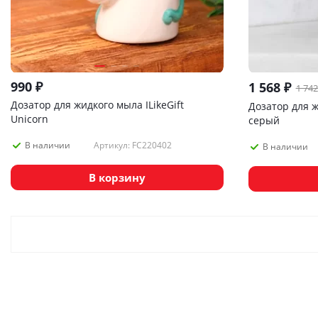
990
₽
1 568
₽
1 742
Дозатор для жидкого мыла ILikeGift
Дозатор для 
Unicorn
серый
Артикул: FC220402
В наличии
В наличии
В корзину