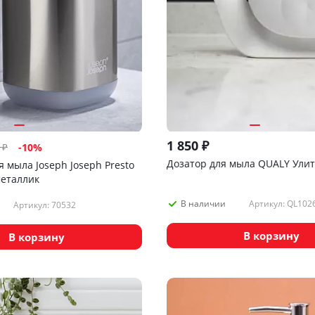
1 850
₽
₽
-
10
%
Дозатор для мыла QUALY Улит
 мыла Joseph Joseph Presto
металлик
Артикул: QL10
В наличии
Артикул: 70532
В корзину
В корзину