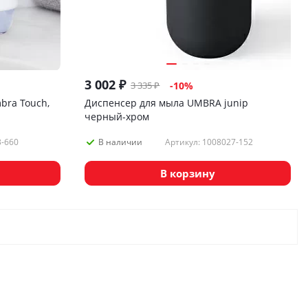
3 002
₽
3 335
₽
-
10
%
bra Touch,
Диспенсер для мыла UMBRA junip
черный-хром
3-660
Артикул: 1008027-152
В наличии
В корзину