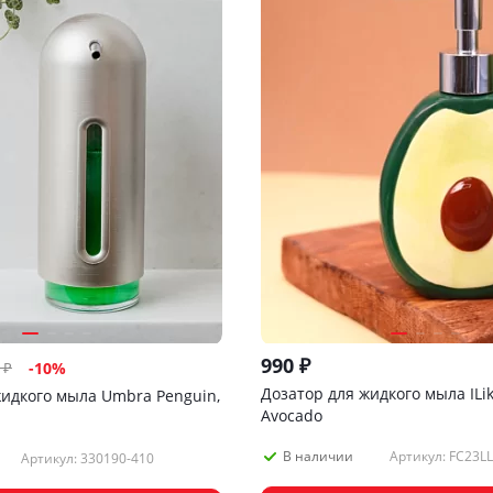
990
₽
₽
-
10
%
Дозатор для жидкого мыла ILik
жидкого мыла Umbra Penguin,
Avocado
Артикул: FC23L
В наличии
Артикул: 330190-410