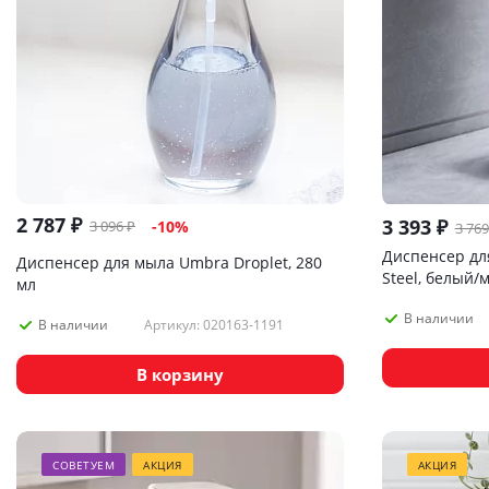
2 787
₽
3 393
₽
3 096
₽
-
10
%
3 769
Диспенсер для
Диспенсер для мыла Umbra Droplet, 280
Steel, белый/
мл
В наличии
Артикул: 020163-1191
В наличии
В корзину
СОВЕТУЕМ
АКЦИЯ
АКЦИЯ