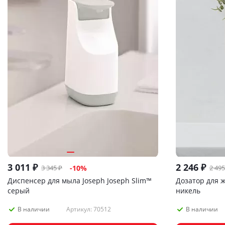
3 011
₽
2 246
₽
3 345
₽
2 495
-
10
%
Диспенсер для мыла Joseph Joseph Slim™
Дозатор для 
серый
никель
Артикул: 70512
В наличии
В наличии