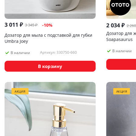
3 011
₽
2 034
₽
3 345
₽
-
10
%
2 260
Дозатор для 
Дозатор для мыла с подставкой для губки
Soapasaurus
Umbra Joey
В наличии
Артикул: 330750-660
В наличии
В корзину
АКЦИЯ
АКЦИЯ