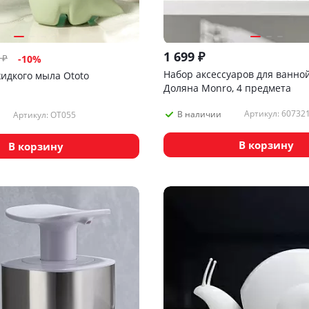
1 699
₽
₽
-
10
%
Набор аксессуаров для ванно
жидкого мыла Ototo
Доляна Monro, 4 предмета
Артикул: 60732
В наличии
Артикул: OT055
В корзину
В корзину