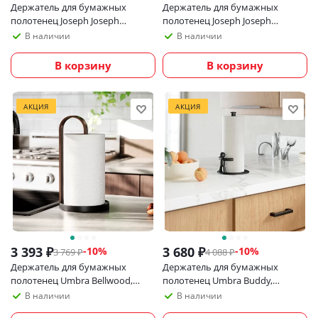
Держатель для бумажных
Держатель для бумажных
полотенец Joseph Joseph
полотенец Joseph Joseph
Push&Tear
Push&Tear Stone
В наличии
В наличии
В корзину
В корзину
АКЦИЯ
АКЦИЯ
3 393
₽
3 680
₽
-
10
%
-
10
%
3 769
₽
4 088
₽
Держатель для бумажных
Держатель для бумажных
полотенец Umbra Bellwood,
полотенец Umbra Buddy,
черный/орех
черный
В наличии
В наличии