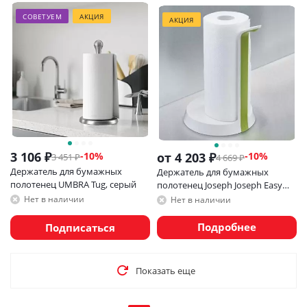
СОВЕТУЕМ
АКЦИЯ
АКЦИЯ
3 106
₽
-
10
%
от
4 203 ₽
-10%
3 451
₽
4 669 ₽
Держатель для бумажных
Держатель для бумажных
полотенец UMBRA Tug, серый
полотенец Joseph Joseph Easy
Tear
Нет в наличии
Нет в наличии
Подробнее
Подписаться
Показать еще