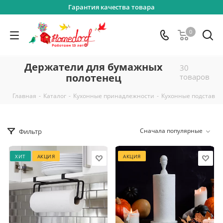
Гарантия качества товара
0
Держатели для бумажных
30
полотенец
товаров
-
-
-
Главная
Каталог
Кухонные принадлежности
Кухонные подставки
Сначала популярные
Фильтр
ХИТ
АКЦИЯ
АКЦИЯ