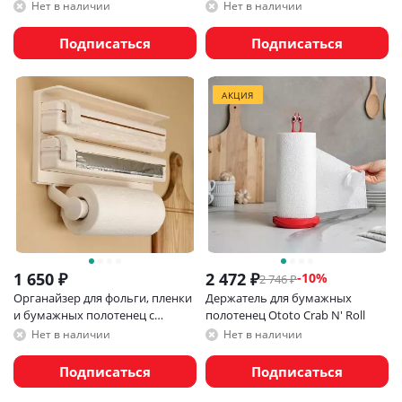
Joseph RollGrip
Нет в наличии
Нет в наличии
Подписаться
Подписаться
АКЦИЯ
1 650
₽
2 472
₽
-
10
%
2 746
₽
Органайзер для фольги, пленки
Держатель для бумажных
и бумажных полотенец с
полотенец Ototo Crab N' Roll
режущим дозатором
Нет в наличии
Нет в наличии
Подписаться
Подписаться