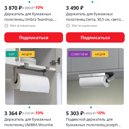
3 870
₽
3 490
₽
-
10
%
4 300
₽
Держатель для бумажных
Держатель для бумажных
полотенец Umbra Teardrop,
полотенец tierra, 30,5 см, светло-
никель
зеленый
Нет в наличии
Нет в наличии
Подписаться
Подписаться
ХИТ
АКЦИЯ
СОВЕТУЕМ
АКЦИЯ
3 364
₽
5 303
₽
-
10
%
-
10
%
3 737
₽
5 892
₽
Держатель для бумажных
Подвесной держатель для
полотенец UMBRA Mountie
бумажных полотенец Joseph