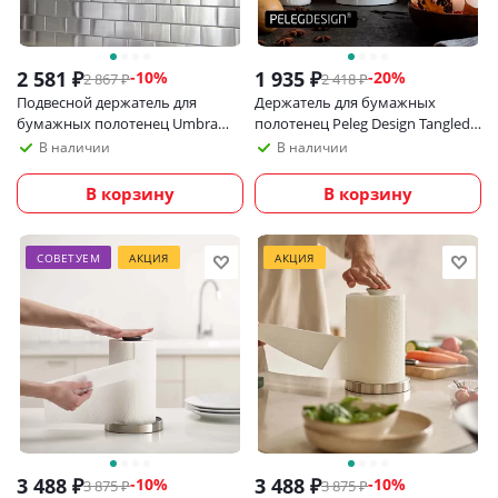
2 581
₽
1 935
₽
-
10
%
-
20
%
2 867
₽
2 418
₽
Подвесной держатель для
Держатель для бумажных
бумажных полотенец Umbra
полотенец Peleg Design Tangled
Squire, черный
Joe
В наличии
В наличии
В корзину
В корзину
СОВЕТУЕМ
АКЦИЯ
АКЦИЯ
3 488
₽
3 488
₽
-
10
%
-
10
%
3 875
₽
3 875
₽