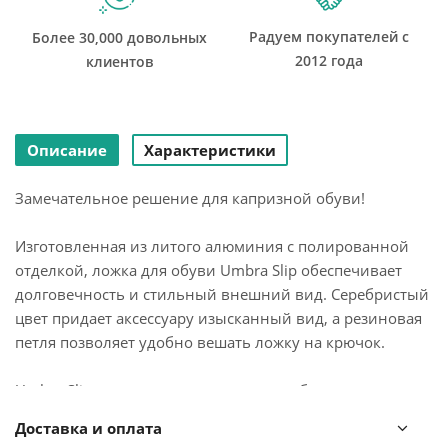
Радуем покупателей с
Более 30,000 довольных
2012 года
клиентов
Описание
Характеристики
Замечательное решение для капризной обуви!
Изготовленная из литого алюминия с полированной
отделкой, ложка для обуви Umbra Slip обеспечивает
долговечность и стильный внешний вид. Серебристый
цвет придает аксессуару изысканный вид, а резиновая
петля позволяет удобно вешать ложку на крючок.
Umbra Slip – это не просто ложка для обуви, это
стильный и функциональный аксессуар, который
Доставка и оплата
станет незаменимым помощником в вашем доме.