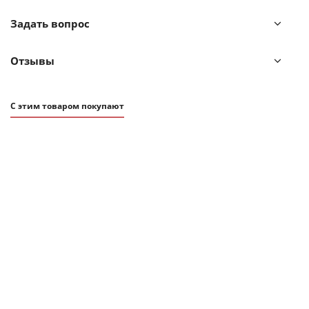
Задать вопрос
Отзывы
С этим товаром покупают
ХИТ
АКЦИЯ
2 781
₽
3 090
₽
Коврик-сушилка для обуви Umbra Shoe Dry