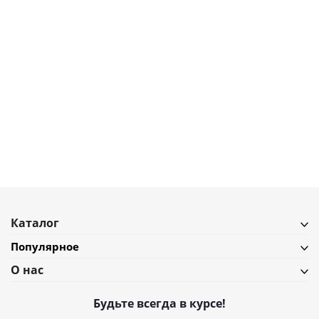
6 497
₽
7 218
₽
Полка настенная с крючками Umbra Estique, белая/дерево
В наличии
Подробнее
Каталог
Популярное
О нас
Будьте всегда в курсе!