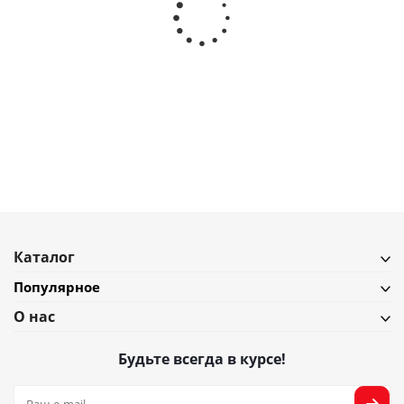
7 537
₽
8 374
₽
Набор из 4 стеклянных контейнеров Joseph Joseph Nest
В наличии
Подробнее
Каталог
Популярное
О нас
Будьте всегда в курсе!