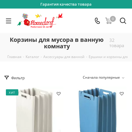
Гарантия качества товара
0
Корзины для мусора в ванную
32
комнату
товара
-
-
-
Главная
Каталог
Аксессуары для ванной
Ершики и корзины для 
Сначала популярные
Фильтр
ХИТ