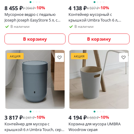
8 455
₽
4 138
₽
-
10
%
-
10
%
9 394
₽
4 597
₽
Мусорное ведро с педалью
Контейнер мусорный с
Joseph Joseph EasyStore 5 л, с
крышкой Umbra Touch 6 л,
крышкой soft-close
белый
В наличии
В наличии
В корзину
В корзину
АКЦИЯ
АКЦИЯ
3 817
₽
4 194
₽
-
10
%
-
10
%
4 241
₽
4 660
₽
Контейнер для мусора с
Корзина для мусора UMBRA
крышкой 6 л Umbra Touch, серо-
Woodrow серая