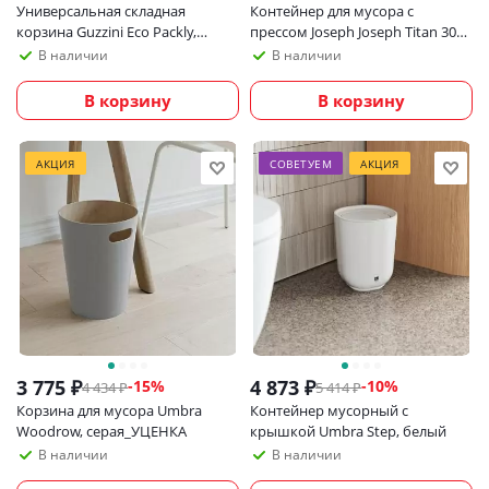
Универсальная складная
Контейнер для мусора с
корзина Guzzini Eco Packly,
прессом Joseph Joseph Titan 30
горчичная
литров, нержавеющая
В наличии
В наличии
сталь_УЦЕНКА
В корзину
В корзину
АКЦИЯ
СОВЕТУЕМ
АКЦИЯ
3 775
₽
4 873
₽
-
15
%
-
10
%
4 434
₽
5 414
₽
Корзина для мусора Umbra
Контейнер мусорный с
Woodrow, серая_УЦЕНКА
крышкой Umbra Step, белый
В наличии
В наличии