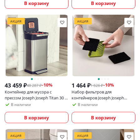
В корзину
В корзину
АКЦИЯ
АКЦИЯ
43 459
₽
1 464
₽
-
10
%
-
10
%
48 287
₽
1 626
₽
Контейнер для мусора с
Набор фильтров для
прессом Joseph Joseph Titan 30 л
контейнеров Joseph Joseph
из нержавеющей стали
Titan/Totem/Stack 2 шт
В наличии
В наличии
В корзину
В корзину
АКЦИЯ
АКЦИЯ