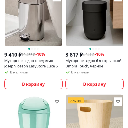
9 410
₽
3 817
₽
-
10
%
-
10
%
10 455
₽
4 241
₽
Мусорное ведро с педалью
Мусорное ведро 6 л с крышкой
Joseph Joseph EasyStore Luxe 5 л,
Umbra Touch, черное
угловое
В наличии
В наличии
В корзину
В корзину
АКЦИЯ