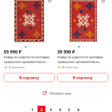
59 990
₽
39 990
₽
Ковер из шерсти по мотивам
Ковер из шерсти по мотивам
чувашских орнаментов из
чувашских орнаментов из
коллекции cultural heritage,
коллекции cultural heritage,
В наличии
В наличии
200х300 см
160х230 см
В корзину
В корзину
Показать еще
1
2
3
4
5
6