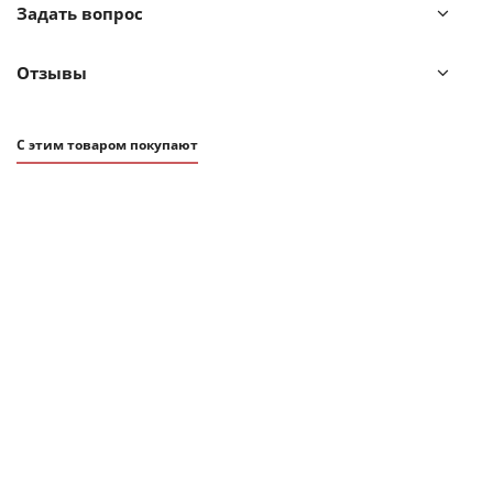
Задать вопрос
или детской комнаты, будет прекрасно гармонировать
с различными интерьерными решениями.
Отзывы
Фактические размеры ковра могут незначительно
отличаться в пределах 3-5 см.
С этим товаром покупают
Размеры: 160х230 см.
Плотность: 2600 г/м2.
Высота ворса: 20 мм.
Подложка: фетровая.
! Стирка запрещена
! Гладить запрещено
! Барабанная сушка запрещена
! Не отбеливать
! Сухая чистка запрещена
19 990
₽
! Допускается ручная чистка пятен
Ковер из хлопка Jaipur
Нет в наличии