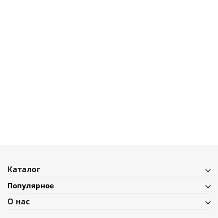
65 990
₽
Ковер из буклированной новозеландской шерсти из коллекции ethnic,
200х300 см
В наличии
Подробнее
Каталог
Популярное
О нас