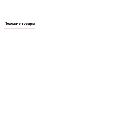
Подробнее
Похожие товары
34 990
₽
Ковер из хлопка с контрастным узором и кисточками из коллекции
ethnic, 200х300 см
В наличии
Подробнее