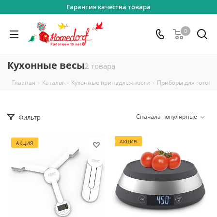
Гарантия качества товара
0
Кухонные весы
2 товара
-
-
-
Главная
Каталог
Кухонные принадлежности
Приборы для готовк
Сначала популярные
Фильтр
АКЦИЯ
АКЦИЯ