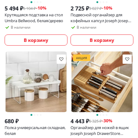
5 494
₽
2 725
₽
-
10
%
-
10
%
6 104
₽
3 027
₽
Крутящаяся подставка на стол
Подвесной органайзер для
Umbra Bellwood, белая/дерево
кофейных капсул Joseph Joseph
CupboardStore
В наличии
В наличии
В корзину
В корзину
АКЦИЯ
680
₽
4 443
₽
-
30
%
6 325
₽
Полка универсальная складная,
Органайзер для ножей в ящик
белая
Joseph Joseph DrawerStore