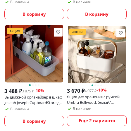
большой бамбуковый_УЦЕНКА
В наличии
В наличии
В корзину
В корзину
АКЦИЯ
АКЦИЯ
3 670
₽
-
10
%
3 488
₽
-
10
%
4 077
₽
3 875
₽
Ящик для хранения с ручкой
Выдвижной органайзер в шкаф
Umbra Bellwood, белый/
Joseph Joseph CupboardStore для
натуральное дерево
бытовой химии, спреев, губок и
В наличии
В наличии
тряпок
Еще 2 варианта
В корзину