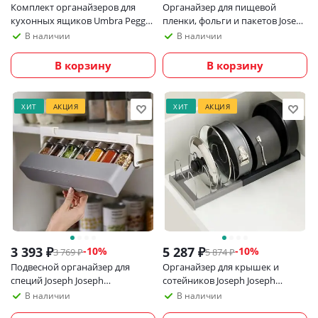
Комплект органайзеров для
Органайзер для пищевой
кухонных ящиков Umbra Peggy,
пленки, фольги и пакетов Joseph
серый
Joseph CupboardStore, серый
В наличии
В наличии
В корзину
В корзину
ХИТ
АКЦИЯ
ХИТ
АКЦИЯ
3 393
₽
5 287
₽
-
10
%
-
10
%
3 769
₽
5 874
₽
Подвесной органайзер для
Органайзер для крышек и
специй Joseph Joseph
сотейников Joseph Joseph
CupboardStore
Drawerstore раздвижной
В наличии
В наличии