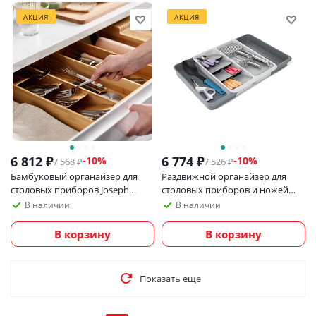
АКЦИЯ
АКЦИЯ
6 812
₽
6 774
₽
-
10
%
-
10
%
7 568
₽
7 526
₽
Бамбуковый органайзер для
Раздвижной органайзер для
столовых приборов Joseph
столовых приборов и ножей
Joseph DrawerStore
Joseph Joseph DrawerStore
В наличии
В наличии
В корзину
В корзину
Показать еще