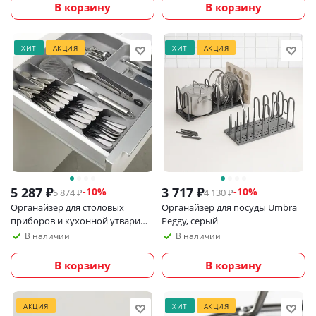
В корзину
В корзину
ХИТ
АКЦИЯ
ХИТ
АКЦИЯ
5 287
₽
3 717
₽
-
10
%
-
10
%
5 874
₽
4 130
₽
Органайзер для столовых
Органайзер для посуды Umbra
приборов и кухонной утвари
Peggy, серый
Joseph Joseph DrawerStore
В наличии
В наличии
В корзину
В корзину
АКЦИЯ
ХИТ
АКЦИЯ