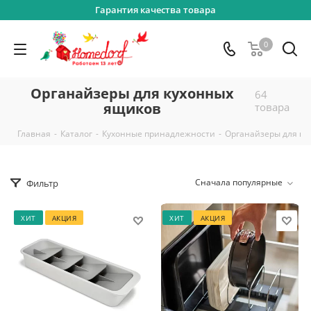
Гарантия качества товара
0
Органайзеры для кухонных
64
ящиков
товара
-
-
-
Главная
Каталог
Кухонные принадлежности
Органайзеры для ку
Сначала популярные
Фильтр
ХИТ
АКЦИЯ
ХИТ
АКЦИЯ