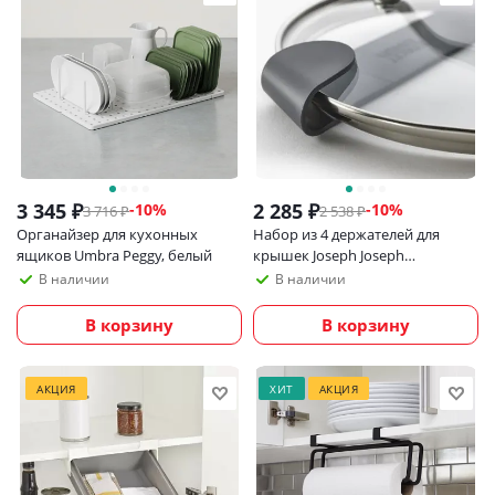
3 345
₽
2 285
₽
-
10
%
-
10
%
3 716
₽
2 538
₽
Органайзер для кухонных
Набор из 4 держателей для
ящиков Umbra Peggy, белый
крышек Joseph Joseph
CupboardStore
В наличии
В наличии
В корзину
В корзину
АКЦИЯ
ХИТ
АКЦИЯ