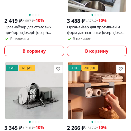
2 419
₽
3 488
₽
-
10
%
-
10
%
2 687
₽
3 875
₽
Органайзер для столовых
Органайзер для противней и
приборов Joseph Joseph
форм для выпечки Joseph Joseph
DrawerStore, светло-серый
Drawerstore
В наличии
В наличии
В корзину
В корзину
ХИТ
АКЦИЯ
ХИТ
АКЦИЯ
3 345
₽
2 266
₽
-
10
%
-
10
%
3 716
₽
2 517
₽