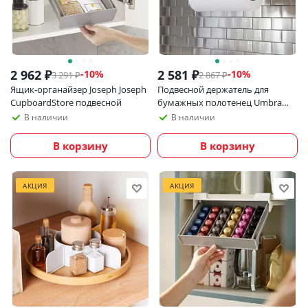
2 962
₽
2 581
₽
-
10
%
-
10
%
3 291
₽
2 867
₽
Ящик-органайзер Joseph Joseph
Подвесной держатель для
CupboardStore подвесной
бумажных полотенец Umbra
Squire, черный
В наличии
В наличии
В корзину
В корзину
АКЦИЯ
АКЦИЯ