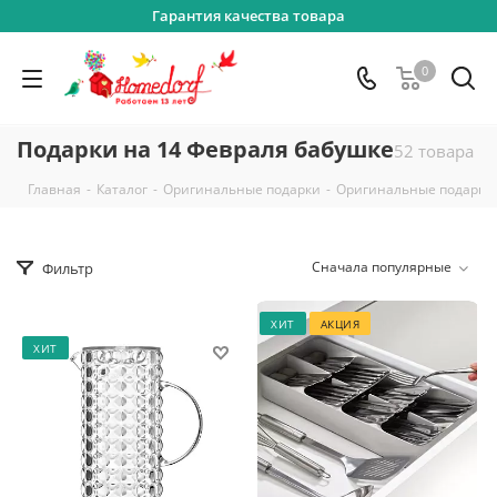
Гарантия качества товара
0
Подарки на 14 Февраля бабушке
52 товара
-
-
-
Главная
Каталог
Оригинальные подарки
Оригинальные подарки
Сначала популярные
Фильтр
ХИТ
АКЦИЯ
ХИТ