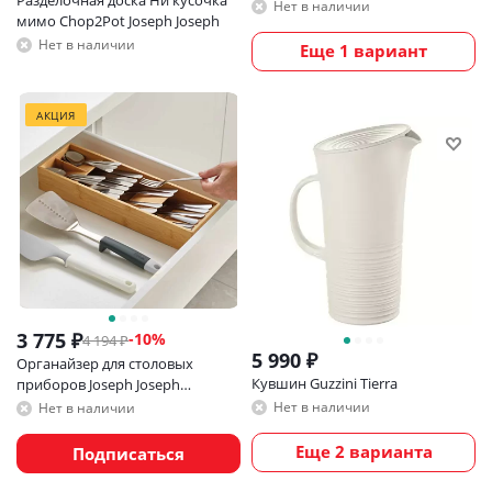
Разделочная доска Ни кусочка
Нет в наличии
мимо Chop2Pot Joseph Joseph
Нет в наличии
Еще 1 вариант
АКЦИЯ
3 775
₽
-
10
%
4 194
₽
5 990
₽
Органайзер для столовых
Кувшин Guzzini Tierra
приборов Joseph Joseph
drawerstore bamboo
Нет в наличии
Нет в наличии
деревянный
Еще 2 варианта
Подписаться