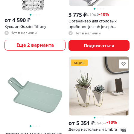
3 775
₽
-
10
%
4 194
₽
от
4 590 ₽
Органайзер для столовых
Кувшин Guzzini Tiffany
приборов Joseph Joseph
DrawerStore Большой серый
Нет в наличии
Нет в наличии
Еще 2 варианта
Подписаться
АКЦИЯ
от
5 351 ₽
-10%
5 945 ₽
Декор настольный Umbra Trigg