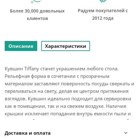
Радуем покупателей с
Более 30,000 довольных
2012 года
клиентов
Описание
Характеристики
Кувшин Tiffany станет украшением любого стола.
Рельефная форма в сочетании с прозрачным
материалом заставляют поверхность посуды сверкать и
переливаться на свету, делая ее центром притяжения
взглядов. Кувшин идеально подходит для сервировки
как в помещении, так и на свежем воздухе. Наличие
крышки исключает попадание внутрь емкости пыли и
насекомых. Внутри кувшина находится съемная колба-
фильтр для кусочков фруктов, ягод, зелени и других
Доставка и оплата
ингредиентов, которые придают напиткам приятный