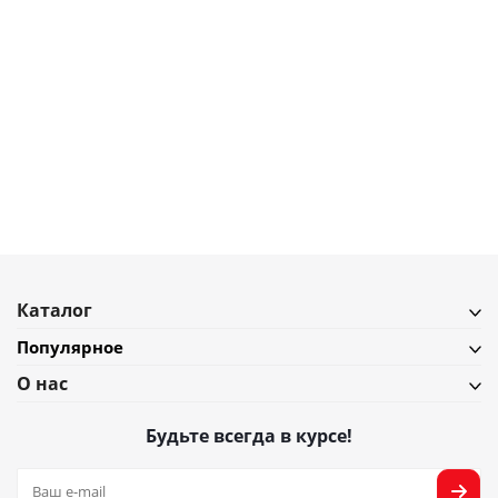
3 400
₽
Набор из графина и стакана bow
В наличии
Подробнее
Каталог
Популярное
О нас
Будьте всегда в курсе!