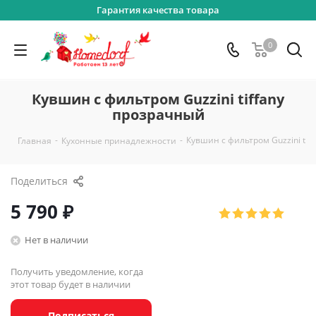
Гарантия качества товара
0
Кувшин с фильтром Guzzini tiffany
прозрачный
-
-
Кувшин с фильтром Guzzini tif
Главная
Кухонные принадлежности
Поделиться
5 790
₽
Нет в наличии
Получить уведомление, когда
этот товар будет в наличии
Подписаться